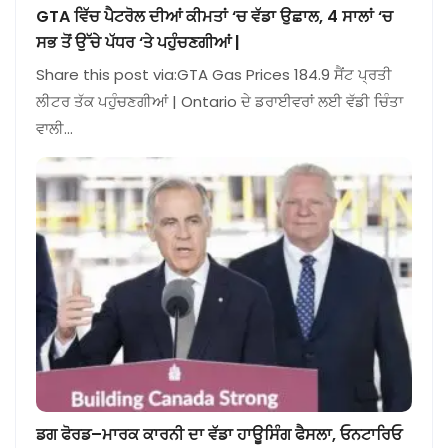
GTA ਵਿੱਚ ਪੈਟਰੋਲ ਦੀਆਂ ਕੀਮਤਾਂ ‘ਚ ਵੱਡਾ ਉਛਾਲ, 4 ਸਾਲਾਂ ‘ਚ
ਸਭ ਤੋਂ ਉੱਚੇ ਪੱਧਰ ‘ਤੇ ਪਹੁੰਚਣਗੀਆਂ |
Share this post via:GTA Gas Prices 184.9 ਸੈਂਟ ਪ੍ਰਤੀ
ਲੀਟਰ ਤੱਕ ਪਹੁੰਚਣਗੀਆਂ | Ontario ਦੇ ਡਰਾਈਵਰਾਂ ਲਈ ਵੱਡੀ ਚਿੰਤਾ
ਵਾਲੀ…
ਡਗ ਫੋਰਡ–ਮਾਰਕ ਕਾਰਨੀ ਦਾ ਵੱਡਾ ਹਾਊਸਿੰਗ ਫੈਸਲਾ, ਓਨਟਾਰਿਓ