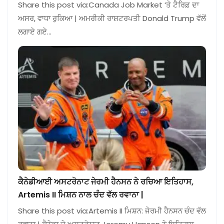
Share this post via:Canada Job Market ‘ਤੇ ਟੈਰਿਫ਼ ਦਾ
ਅਸਰ, ਵਾਧਾ ਰੁਕਿਆ | ਅਮਰੀਕੀ ਰਾਸ਼ਟਰਪਤੀ Donald Trump ਵੱਲੋਂ
ਲਗਾਏ ਗਏ…
ਕੈਨੇਡੀਆਈ ਅਸਟਰੋਨਾਟ ਜੇਰਮੀ ਹੈਨਸਨ ਨੇ ਰਚਿਆ ਇਤਿਹਾਸ,
Artemis II ਮਿਸ਼ਨ ਨਾਲ ਚੰਦ ਵੱਲ ਰਵਾਨਾ |
Share this post via:Artemis II ਮਿਸ਼ਨ: ਜੇਰਮੀ ਹੈਨਸਨ ਚੰਦ ਵੱਲ