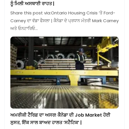
ਨੂੰ ਮਿਲੀ ਅਸਥਾਈ ਰਾਹਤ |
Share this post via:Ontario Housing Crisis ‘ਤੇ Ford-
Carney ਦਾ ਵੱਡਾ ਫੈਸਲਾ | ਕੈਨੇਡਾ ਦੇ ਪ੍ਰਧਾਨ ਮੰਤਰੀ Mark Carney
ਅਤੇ ਓਨਟਾਰਿਓ…
ਅਮਰੀਕੀ ਟੈਰਿਫ਼ ਦਾ ਅਸਰ! ਕੈਨੇਡਾ ਦੀ Job Market ਹੋਈ
ਸੁਸਤ, ਇੱਕ ਸਾਲ ਬਾਅਦ ਹਾਲਤ ‘ਸਟੈਟਿਕ’ |