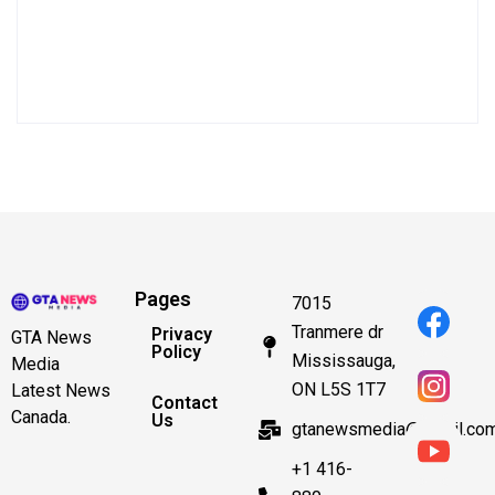
Pages
7015
Tranmere dr
Privacy
GTA News
Policy
Mississauga,
Media
ON L5S 1T7
Latest News
Contact
Canada.
Us
gtanewsmedia@gmail.co
+1 416-