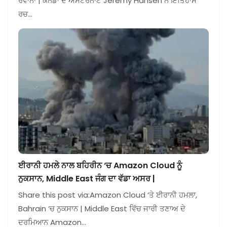
ਰਵਾਨਾ | ਕੈਨੇਡਾ ਦੇ ਅਸਟਰੋਨਾਟ Jeremy Hansen ਨੇ ਇਤਿਹਾਸ
ਰਚ…
ਈਰਾਨੀ ਹਮਲੇ ਨਾਲ ਬਹਿਰੀਨ ‘ਚ Amazon Cloud ਨੂੰ
ਨੁਕਸਾਨ, Middle East ਜੰਗ ਦਾ ਵੱਡਾ ਅਸਰ |
Share this post via:Amazon Cloud ‘ਤੇ ਈਰਾਨੀ ਹਮਲਾ,
Bahrain ‘ਚ ਨੁਕਸਾਨ | Middle East ਵਿੱਚ ਜਾਰੀ ਤਣਾਅ ਦੇ
ਦਰਮਿਆਨ Amazon…