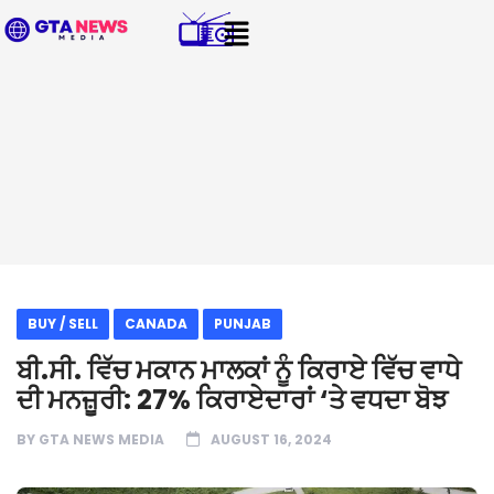
BUY / SELL
CANADA
PUNJAB
ਬੀ.ਸੀ. ਵਿੱਚ ਮਕਾਨ ਮਾਲਕਾਂ ਨੂੰ ਕਿਰਾਏ ਵਿੱਚ ਵਾਧੇ
ਦੀ ਮਨਜ਼ੂਰੀ: 27% ਕਿਰਾਏਦਾਰਾਂ ‘ਤੇ ਵਧਦਾ ਬੋਝ
BY
GTA NEWS MEDIA
AUGUST 16, 2024