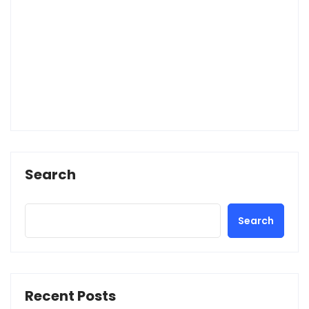
Search
Search
Recent Posts