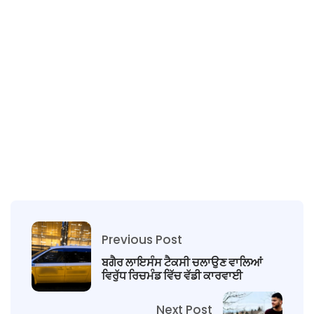
Previous Post
ਬਗੈਰ ਲਾਇਸੰਸ ਟੈਕਸੀ ਚਲਾਉਣ ਵਾਲਿਆਂ
ਵਿਰੁੱਧ ਰਿਚਮੰਡ ਵਿੱਚ ਵੱਡੀ ਕਾਰਵਾਈ
Next Post