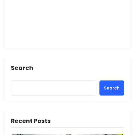
Search
Search
Recent Posts