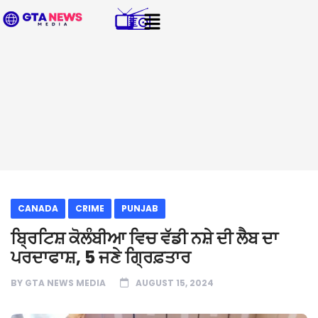
CANADA
CRIME
PUNJAB
ਬ੍ਰਿਟਿਸ਼ ਕੋਲੰਬੀਆ ਵਿਚ ਵੱਡੀ ਨਸ਼ੇ ਦੀ ਲੈਬ ਦਾ
ਪਰਦਾਫਾਸ਼, 5 ਜਣੇ ਗ੍ਰਿਫ਼ਤਾਰ
BY
GTA NEWS MEDIA
AUGUST 15, 2024