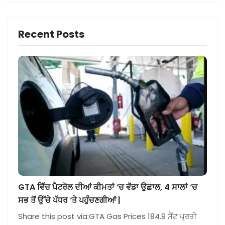
Recent Posts
GTA ਵਿੱਚ ਪੈਟਰੋਲ ਦੀਆਂ ਕੀਮਤਾਂ ‘ਚ ਵੱਡਾ ਉਛਾਲ, 4 ਸਾਲਾਂ ‘ਚ
ਸਭ ਤੋਂ ਉੱਚੇ ਪੱਧਰ ‘ਤੇ ਪਹੁੰਚਣਗੀਆਂ |
Share this post via:GTA Gas Prices 184.9 ਸੈਂਟ ਪ੍ਰਤੀ