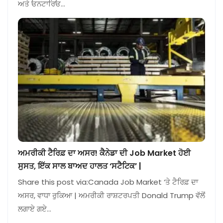
ਅਤੇ ਓਨਟਾਰਿਓ…
ਅਮਰੀਕੀ ਟੈਰਿਫ਼ ਦਾ ਅਸਰ! ਕੈਨੇਡਾ ਦੀ Job Market ਹੋਈ
ਸੁਸਤ, ਇੱਕ ਸਾਲ ਬਾਅਦ ਹਾਲਤ ‘ਸਟੈਟਿਕ’ |
Share this post via:Canada Job Market ‘ਤੇ ਟੈਰਿਫ਼ ਦਾ
ਅਸਰ, ਵਾਧਾ ਰੁਕਿਆ | ਅਮਰੀਕੀ ਰਾਸ਼ਟਰਪਤੀ Donald Trump ਵੱਲੋਂ
ਲਗਾਏ ਗਏ…