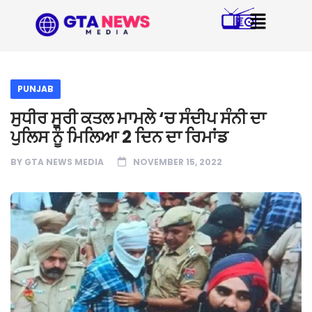
PUNJAB
ਸੁਧੀਰ ਸੂਰੀ ਕਤਲ ਮਾਮਲੇ ‘ਚ ਸੰਦੀਪ ਸੰਨੀ ਦਾ
ਪੁਲਿਸ ਨੂੰ ਮਿਲਿਆ 2 ਦਿਨ ਦਾ ਰਿਮਾਂਡ
BY
GTA NEWS MEDIA
NOVEMBER 15, 2022