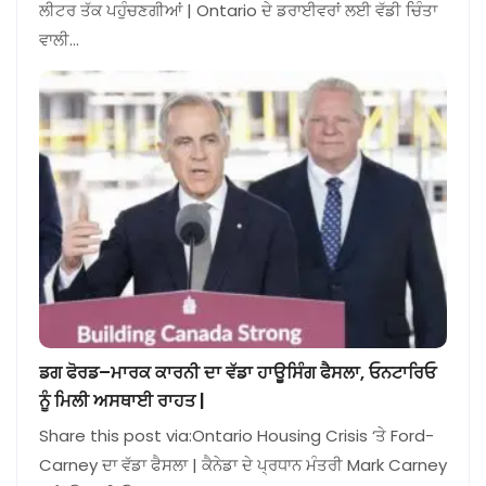
ਲੀਟਰ ਤੱਕ ਪਹੁੰਚਣਗੀਆਂ | Ontario ਦੇ ਡਰਾਈਵਰਾਂ ਲਈ ਵੱਡੀ ਚਿੰਤਾ
ਵਾਲੀ…
ਡਗ ਫੋਰਡ–ਮਾਰਕ ਕਾਰਨੀ ਦਾ ਵੱਡਾ ਹਾਊਸਿੰਗ ਫੈਸਲਾ, ਓਨਟਾਰਿਓ
ਨੂੰ ਮਿਲੀ ਅਸਥਾਈ ਰਾਹਤ |
Share this post via:Ontario Housing Crisis ‘ਤੇ Ford-
Carney ਦਾ ਵੱਡਾ ਫੈਸਲਾ | ਕੈਨੇਡਾ ਦੇ ਪ੍ਰਧਾਨ ਮੰਤਰੀ Mark Carney