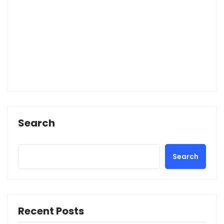
Search
Search
Recent Posts