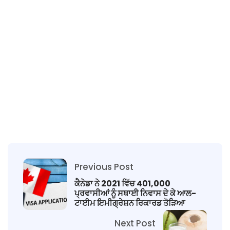
Previous Post
ਕੈਨੇਡਾ ਨੇ 2021 ਵਿੱਚ 401,000
ਪ੍ਰਵਾਸੀਆਂ ਨੂੰ ਸਥਾਈ ਨਿਵਾਸ ਦੇ ਕੇ ਆਲ-
ਟਾਈਮ ਇਮੀਗ੍ਰੇਸ਼ਨ ਰਿਕਾਰਡ ਤੋੜਿਆ
Next Post