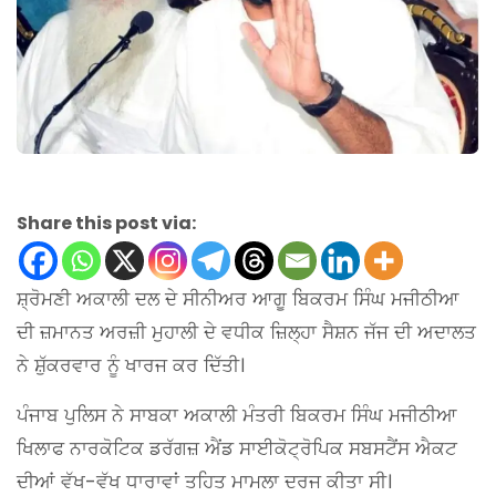
Share this post via:
ਸ਼੍ਰੋਮਣੀ ਅਕਾਲੀ ਦਲ ਦੇ ਸੀਨੀਅਰ ਆਗੂ ਬਿਕਰਮ ਸਿੰਘ ਮਜੀਠੀਆ
ਦੀ ਜ਼ਮਾਨਤ ਅਰਜ਼ੀ ਮੁਹਾਲੀ ਦੇ ਵਧੀਕ ਜ਼ਿਲ੍ਹਾ ਸੈਸ਼ਨ ਜੱਜ ਦੀ ਅਦਾਲਤ
ਨੇ ਸ਼ੁੱਕਰਵਾਰ ਨੂੰ ਖਾਰਜ ਕਰ ਦਿੱਤੀ।
ਪੰਜਾਬ ਪੁਲਿਸ ਨੇ ਸਾਬਕਾ ਅਕਾਲੀ ਮੰਤਰੀ ਬਿਕਰਮ ਸਿੰਘ ਮਜੀਠੀਆ
ਖਿਲਾਫ ਨਾਰਕੋਟਿਕ ਡਰੱਗਜ਼ ਐਂਡ ਸਾਈਕੋਟ੍ਰੋਪਿਕ ਸਬਸਟੈਂਸ ਐਕਟ
ਦੀਆਂ ਵੱਖ-ਵੱਖ ਧਾਰਾਵਾਂ ਤਹਿਤ ਮਾਮਲਾ ਦਰਜ ਕੀਤਾ ਸੀ।