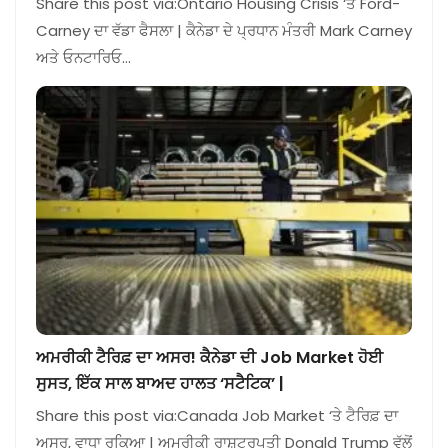
Share this post via:Ontario Housing Crisis ‘ਤੇ Ford-
Carney ਦਾ ਵੱਡਾ ਫੈਸਲਾ | ਕੈਨੇਡਾ ਦੇ ਪ੍ਰਧਾਨ ਮੰਤਰੀ Mark Carney
ਅਤੇ ਓਨਟਾਰਿਓ…
ਅਮਰੀਕੀ ਟੈਰਿਫ਼ ਦਾ ਅਸਰ! ਕੈਨੇਡਾ ਦੀ Job Market ਹੋਈ
ਸੁਸਤ, ਇੱਕ ਸਾਲ ਬਾਅਦ ਹਾਲਤ ‘ਸਟੈਟਿਕ’ |
Share this post via:Canada Job Market ‘ਤੇ ਟੈਰਿਫ਼ ਦਾ
ਅਸਰ, ਵਾਧਾ ਰੁਕਿਆ | ਅਮਰੀਕੀ ਰਾਸ਼ਟਰਪਤੀ Donald Trump ਵੱਲੋਂ