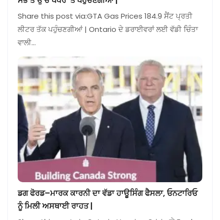
ਸਭ ਤੋਂ ਉੱਚੇ ਪੱਧਰ ‘ਤੇ ਪਹੁੰਚਣਗੀਆਂ |
Share this post via:GTA Gas Prices 184.9 ਸੈਂਟ ਪ੍ਰਤੀ
ਲੀਟਰ ਤੱਕ ਪਹੁੰਚਣਗੀਆਂ | Ontario ਦੇ ਡਰਾਈਵਰਾਂ ਲਈ ਵੱਡੀ ਚਿੰਤਾ
ਵਾਲੀ…
ਡਗ ਫੋਰਡ–ਮਾਰਕ ਕਾਰਨੀ ਦਾ ਵੱਡਾ ਹਾਊਸਿੰਗ ਫੈਸਲਾ, ਓਨਟਾਰਿਓ
ਨੂੰ ਮਿਲੀ ਅਸਥਾਈ ਰਾਹਤ |