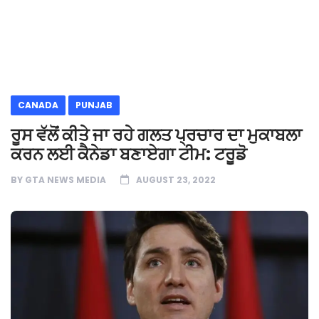
CANADA
PUNJAB
ਰੂਸ ਵੱਲੋਂ ਕੀਤੇ ਜਾ ਰਹੇ ਗਲਤ ਪ੍ਰਚਾਰ ਦਾ ਮੁਕਾਬਲਾ
ਕਰਨ ਲਈ ਕੈਨੇਡਾ ਬਣਾਏਗਾ ਟੀਮ: ਟਰੂਡੋ
BY
GTA NEWS MEDIA
AUGUST 23, 2022