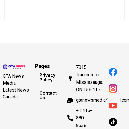
Pages
7015
Tranmere dr
Privacy
GTA News
Policy
Mississauga,
Media
ON L5S 1T7
Latest News
Contact
Canada.
Us
gtanewsmedia@gmail.co
+1 416-
880-
8538