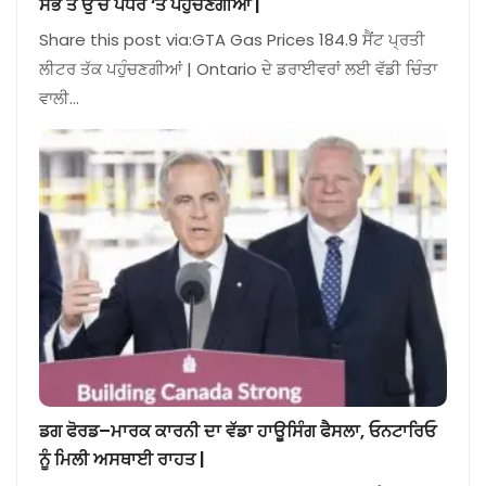
ਸਭ ਤੋਂ ਉੱਚੇ ਪੱਧਰ ‘ਤੇ ਪਹੁੰਚਣਗੀਆਂ |
Share this post via:GTA Gas Prices 184.9 ਸੈਂਟ ਪ੍ਰਤੀ
ਲੀਟਰ ਤੱਕ ਪਹੁੰਚਣਗੀਆਂ | Ontario ਦੇ ਡਰਾਈਵਰਾਂ ਲਈ ਵੱਡੀ ਚਿੰਤਾ
ਵਾਲੀ…
ਡਗ ਫੋਰਡ–ਮਾਰਕ ਕਾਰਨੀ ਦਾ ਵੱਡਾ ਹਾਊਸਿੰਗ ਫੈਸਲਾ, ਓਨਟਾਰਿਓ
ਨੂੰ ਮਿਲੀ ਅਸਥਾਈ ਰਾਹਤ |