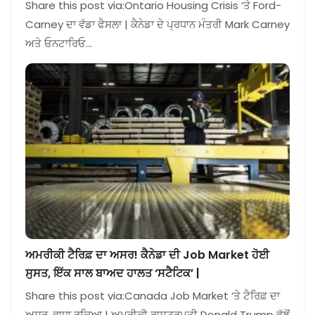
Share this post via:Ontario Housing Crisis ‘ਤੇ Ford-
Carney ਦਾ ਵੱਡਾ ਫੈਸਲਾ | ਕੈਨੇਡਾ ਦੇ ਪ੍ਰਧਾਨ ਮੰਤਰੀ Mark Carney
ਅਤੇ ਓਨਟਾਰਿਓ…
ਅਮਰੀਕੀ ਟੈਰਿਫ਼ ਦਾ ਅਸਰ! ਕੈਨੇਡਾ ਦੀ Job Market ਹੋਈ
ਸੁਸਤ, ਇੱਕ ਸਾਲ ਬਾਅਦ ਹਾਲਤ ‘ਸਟੈਟਿਕ’ |
Share this post via:Canada Job Market ‘ਤੇ ਟੈਰਿਫ਼ ਦਾ
ਅਸਰ, ਵਾਧਾ ਰੁਕਿਆ | ਅਮਰੀਕੀ ਰਾਸ਼ਟਰਪਤੀ Donald Trump ਵੱਲੋਂ