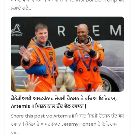
ਲਗਾਏ ਗਏ…
ਕੈਨੇਡੀਆਈ ਅਸਟਰੋਨਾਟ ਜੇਰਮੀ ਹੈਨਸਨ ਨੇ ਰਚਿਆ ਇਤਿਹਾਸ,
Artemis II ਮਿਸ਼ਨ ਨਾਲ ਚੰਦ ਵੱਲ ਰਵਾਨਾ |
Share this post via:Artemis II ਮਿਸ਼ਨ: ਜੇਰਮੀ ਹੈਨਸਨ ਚੰਦ ਵੱਲ
ਰਵਾਨਾ | ਕੈਨੇਡਾ ਦੇ ਅਸਟਰੋਨਾਟ Jeremy Hansen ਨੇ ਇਤਿਹਾਸ
ਰਚ…