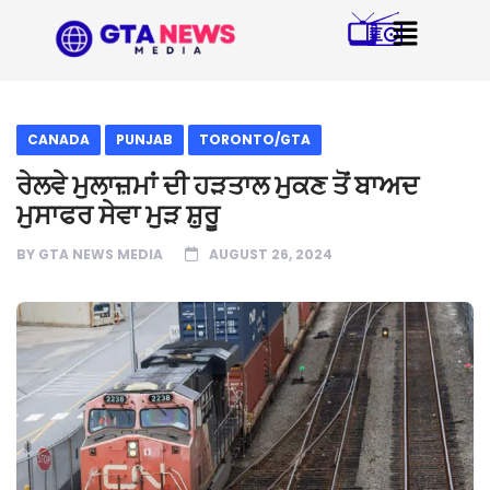
CANADA
PUNJAB
TORONTO/GTA
ਰੇਲਵੇ ਮੁਲਾਜ਼ਮਾਂ ਦੀ ਹੜਤਾਲ ਮੁਕਣ ਤੋਂ ਬਾਅਦ
ਮੁਸਾਫਰ ਸੇਵਾ ਮੁੜ ਸ਼ੁਰੂ
BY
GTA NEWS MEDIA
AUGUST 26, 2024