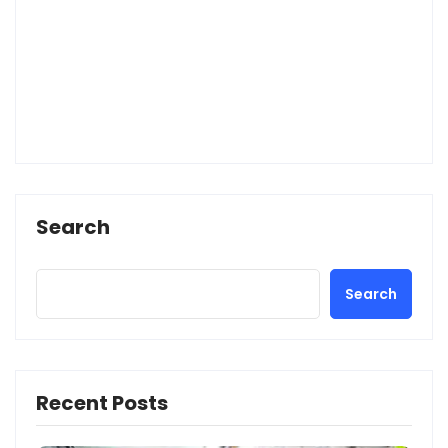
Search
Search
Recent Posts