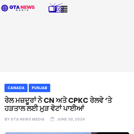
CANADA
PUNJAB
ਰੇਲ ਮਜ਼ਦੂਰਾਂ ਨੇ CN ਅਤੇ CPKC ਰੇਲਵੇ ‘ਤੇ
ਹੜਤਾਲ ਲਈ ਮੁੜ ਵੋਟਾਂ ਪਾਈਆਂ
BY
GTA NEWS MEDIA
JUNE 30, 2024