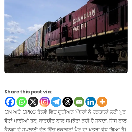
Share this post via:
CN ਅਤੇ CPKC ਰੇਲਵੇ ਵਿੱਚ ਯੂਨੀਅਨ ਮੈਂਬਰਾਂ ਨੇ ਹੜਤਾਲਾਂ ਲਈ ਮੁੜ
ਵੋਟਾਂ ਪਾਈਆਂ ਹਨ, ਬਾਤਚੀਤ ਨਾਲ ਸਮਝੌਤਾ ਨਹੀਂ ਹੋ ਸਕਦਾ, ਜਿਸ ਨਾਲ
ਕੈਨੇਡਾ ਦੇ ਸਪਲਾਈ ਚੇਨ ਵਿੱਚ ਰੁਕਾਵਟਾਂ ਪੈਣ ਦਾ ਖਤਰਾ ਵੱਧ ਗਿਆ ਹੈ।