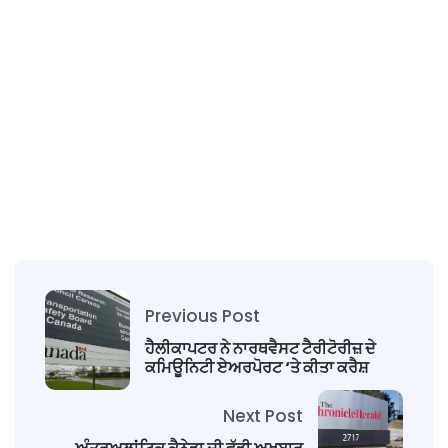
Previous Post
ਹੈਲੀਕਾਪਟਰ ਨੇ ਨਾਰਥਵੈਸਟ ਟੈਰੀਟੋਰੀਜ਼ ਦੇ
ਕਮਿਊਨਿਟੀ ਏਅਰਪੋਰਟ ‘ਤੇ ਕੀਤਾ ਕਰੈਸ਼
Next Post