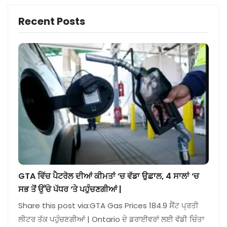
Recent Posts
GTA ਵਿੱਚ ਪੈਟਰੋਲ ਦੀਆਂ ਕੀਮਤਾਂ ‘ਚ ਵੱਡਾ ਉਛਾਲ, 4 ਸਾਲਾਂ ‘ਚ
ਸਭ ਤੋਂ ਉੱਚੇ ਪੱਧਰ ‘ਤੇ ਪਹੁੰਚਣਗੀਆਂ |
Share this post via:GTA Gas Prices 184.9 ਸੈਂਟ ਪ੍ਰਤੀ
ਲੀਟਰ ਤੱਕ ਪਹੁੰਚਣਗੀਆਂ | Ontario ਦੇ ਡਰਾਈਵਰਾਂ ਲਈ ਵੱਡੀ ਚਿੰਤਾ