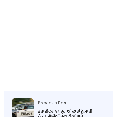
Previous Post
ਡਰਾਈਵਰ ਨੇ ਖੜ੍ਹੀਆਂ ਕਾਰਾਂ ਨੂੰ ਮਾਰੀ
ਟੱਕਰ, ਗੋਲੀਆਂ ਚਲਾਈਆਂ ਅਤੇ