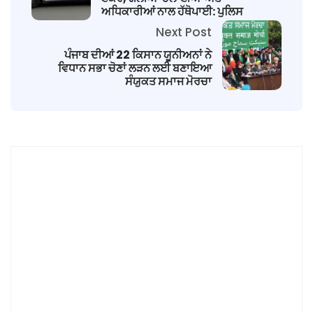
ਅਧਿਕਾਰੀਆਂ ਨਾਲ ਹੱਥੋਪਾਈ: ਪੁਲਿਸ
Next Post
ਪੰਜਾਬ ਦੀਆਂ 22 ਕਿਸਾਨ ਯੂਨੀਅਨਾਂ ਨੇ
ਵਿਧਾਨ ਸਭਾ ਚੋਣਾਂ ਲੜਨ ਲਈ ਬਣਾਇਆ
ਸੰਯੁਕਤ ਸਮਾਜ ਮੋਰਚਾ