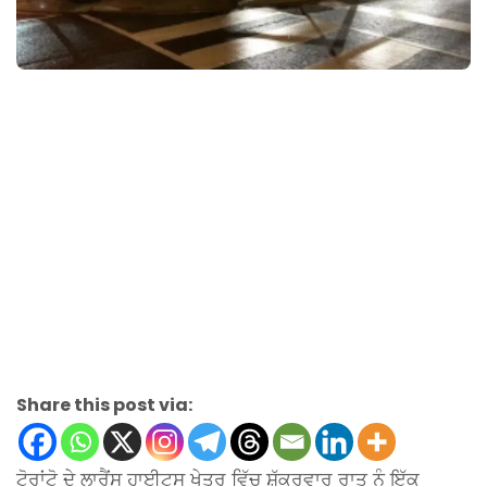
Share this post via:
ਟੋਰਾਂਟੋ ਦੇ ਲਾਰੈਂਸ ਹਾਈਟਸ ਖੇਤਰ ਵਿੱਚ ਸ਼ੁੱਕਰਵਾਰ ਰਾਤ ਨੂੰ ਇੱਕ