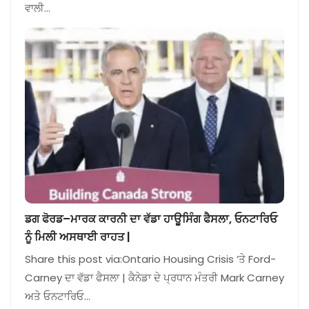
ਵਾਲੀ…
ਡਗ ਫੋਰਡ–ਮਾਰਕ ਕਾਰਨੀ ਦਾ ਵੱਡਾ ਹਾਊਸਿੰਗ ਫੈਸਲਾ, ਓਨਟਾਰਿਓ
ਨੂੰ ਮਿਲੀ ਅਸਥਾਈ ਰਾਹਤ |
Share this post via:Ontario Housing Crisis ‘ਤੇ Ford-
Carney ਦਾ ਵੱਡਾ ਫੈਸਲਾ | ਕੈਨੇਡਾ ਦੇ ਪ੍ਰਧਾਨ ਮੰਤਰੀ Mark Carney
ਅਤੇ ਓਨਟਾਰਿਓ…