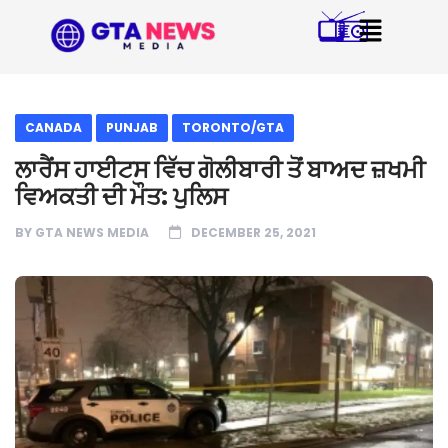
CANADA
PUNJAB
TORONTO/GTA
ਲਾਰੈਂਸ ਹਾਈਟਸ ਵਿੱਚ ਗੋਲੀਬਾਰੀ ਤੋਂ ਬਾਅਦ ਜ਼ਖਮੀ
ਵਿਅਕਤੀ ਦੀ ਮੌਤ: ਪੁਲਿਸ
BY
GTA NEWS MEDIA
DECEMBER 25, 2021