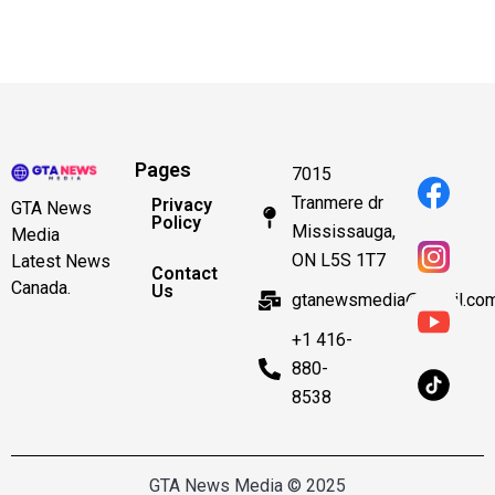
Pages
7015
Tranmere dr
Privacy
GTA News
Policy
Mississauga,
Media
ON L5S 1T7
Latest News
Contact
Canada.
Us
gtanewsmedia@gmail.co
+1 416-
880-
8538
GTA News Media © 2025