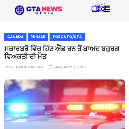
CANADA
PUNJAB
TORONTO/GTA
ਸਕਾਰਬਰੋ ਵਿੱਚ ਹਿੱਟ ਐਂਡ ਰਨ ਤੋਂ ਬਾਅਦ ਬਜ਼ੁਰਗ
ਵਿਅਕਤੀ ਦੀ ਮੌਤ
BY
GTA NEWS MEDIA
JANUARY 7, 2022