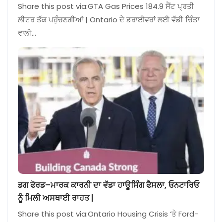
Share this post via:GTA Gas Prices 184.9 ਸੈਂਟ ਪ੍ਰਤੀ
ਲੀਟਰ ਤੱਕ ਪਹੁੰਚਣਗੀਆਂ | Ontario ਦੇ ਡਰਾਈਵਰਾਂ ਲਈ ਵੱਡੀ ਚਿੰਤਾ
ਵਾਲੀ…
ਡਗ ਫੋਰਡ–ਮਾਰਕ ਕਾਰਨੀ ਦਾ ਵੱਡਾ ਹਾਊਸਿੰਗ ਫੈਸਲਾ, ਓਨਟਾਰਿਓ
ਨੂੰ ਮਿਲੀ ਅਸਥਾਈ ਰਾਹਤ |
Share this post via:Ontario Housing Crisis ‘ਤੇ Ford-