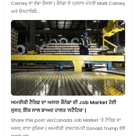
Carney ਦਾ ਵੱਡਾ ਫੈਸਲਾ | ਕੈਨੇਡਾ ਦੇ ਪ੍ਰਧਾਨ ਮੰਤਰੀ Mark Carney
ਅਤੇ ਓਨਟਾਰਿਓ…
ਅਮਰੀਕੀ ਟੈਰਿਫ਼ ਦਾ ਅਸਰ! ਕੈਨੇਡਾ ਦੀ Job Market ਹੋਈ
ਸੁਸਤ, ਇੱਕ ਸਾਲ ਬਾਅਦ ਹਾਲਤ ‘ਸਟੈਟਿਕ’ |
Share this post via:Canada Job Market ‘ਤੇ ਟੈਰਿਫ਼ ਦਾ
ਅਸਰ, ਵਾਧਾ ਰੁਕਿਆ | ਅਮਰੀਕੀ ਰਾਸ਼ਟਰਪਤੀ Donald Trump ਵੱਲੋਂ