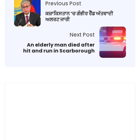
Previous Post
ਕਜ਼ਾਕਿਸਤਾਨ ’ਚ ਗੰਭੀਰ ਰੈੱਡ ਅੱਤਵਾਦੀ
ਅਲਰਟ ਜਾਰੀ
Next Post
An elderly man died after
hit and run in Scarborough