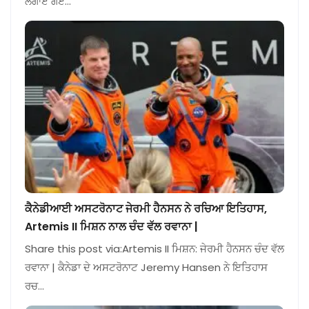
ਲਗਾਏ ਗਏ…
ਕੈਨੇਡੀਆਈ ਅਸਟਰੋਨਾਟ ਜੇਰਮੀ ਹੈਨਸਨ ਨੇ ਰਚਿਆ ਇਤਿਹਾਸ,
Artemis II ਮਿਸ਼ਨ ਨਾਲ ਚੰਦ ਵੱਲ ਰਵਾਨਾ |
Share this post via:Artemis II ਮਿਸ਼ਨ: ਜੇਰਮੀ ਹੈਨਸਨ ਚੰਦ ਵੱਲ
ਰਵਾਨਾ | ਕੈਨੇਡਾ ਦੇ ਅਸਟਰੋਨਾਟ Jeremy Hansen ਨੇ ਇਤਿਹਾਸ
ਰਚ…