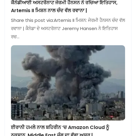
ਕੈਨੇਡੀਆਈ ਅਸਟਰੋਨਾਟ ਜੇਰਮੀ ਹੈਨਸਨ ਨੇ ਰਚਿਆ ਇਤਿਹਾਸ,
Artemis II ਮਿਸ਼ਨ ਨਾਲ ਚੰਦ ਵੱਲ ਰਵਾਨਾ |
Share this post via:Artemis II ਮਿਸ਼ਨ: ਜੇਰਮੀ ਹੈਨਸਨ ਚੰਦ ਵੱਲ
ਰਵਾਨਾ | ਕੈਨੇਡਾ ਦੇ ਅਸਟਰੋਨਾਟ Jeremy Hansen ਨੇ ਇਤਿਹਾਸ
ਰਚ…
ਈਰਾਨੀ ਹਮਲੇ ਨਾਲ ਬਹਿਰੀਨ ‘ਚ Amazon Cloud ਨੂੰ
ਨੁਕਸਾਨ, Middle East ਜੰਗ ਦਾ ਵੱਡਾ ਅਸਰ |