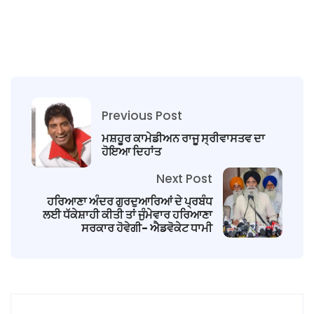
Previous Post
ਮਸ਼ਹੂਰ ਕਾਮੇਡੀਅਨ ਰਾਜੂ ਸ੍ਰੀਵਾਸਤਵ ਦਾ
ਹੋਇਆ ਦਿਹਾਂਤ
Next Post
ਹਰਿਆਣਾ ਅੰਦਰ ਗੁਰਦੁਆਰਿਆਂ ਦੇ ਪ੍ਰਬੰਧ
ਲਈ ਧੱਕੇਸ਼ਾਹੀ ਕੀਤੀ ਤਾਂ ਜੁੰਮੇਵਾਰ ਹਰਿਆਣਾ
ਸਰਕਾਰ ਹੋਵੇਗੀ- ਐਡਵੋਕੇਟ ਧਾਮੀ