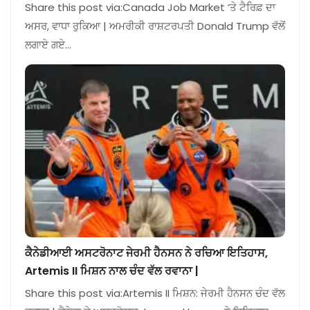
Share this post via:Canada Job Market ‘ਤੇ ਟੈਰਿਫ਼ ਦਾ
ਅਸਰ, ਵਾਧਾ ਰੁਕਿਆ | ਅਮਰੀਕੀ ਰਾਸ਼ਟਰਪਤੀ Donald Trump ਵੱਲੋਂ
ਲਗਾਏ ਗਏ…
ਕੈਨੇਡੀਆਈ ਅਸਟਰੋਨਾਟ ਜੇਰਮੀ ਹੈਨਸਨ ਨੇ ਰਚਿਆ ਇਤਿਹਾਸ,
Artemis II ਮਿਸ਼ਨ ਨਾਲ ਚੰਦ ਵੱਲ ਰਵਾਨਾ |
Share this post via:Artemis II ਮਿਸ਼ਨ: ਜੇਰਮੀ ਹੈਨਸਨ ਚੰਦ ਵੱਲ