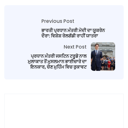
Previous Post
ਭਾਰਤੀ ਪ੍ਰਧਾਨ ਮੰਤਰੀ ਮੋਦੀ ਦਾ ਯੂਕਰੇਨ
ਦੌਰਾ: ਵਿਸ਼ੇਸ਼ ਰੇਲਗੱਡੀ ਰਾਹੀਂ ਯਾਤਰਾ
Next Post
ਪ੍ਰਧਾਨ ਮੰਤਰੀ ਜਸਟਿਨ ਟਰੂਡੋ ਨਾਲ
ਮੁਲਾਕਾਤ ਤੋਂ ਮੁਸਲਮਾਨ ਭਾਈਚਾਰੇ ਦਾ
ਇਨਕਾਰ, ਚੋਣ ਮੁਹਿੰਮ ਵਿਚ ਰੁਕਾਵਟ