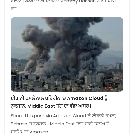
ਰਵਾਨਾ | ਕੈਨੇਡਾ ਦੇ ਅਸਟਰੋਨਾਟ Jeremy Hansen ਨੇ ਇਤਿਹਾਸ
ਰਚ…
ਈਰਾਨੀ ਹਮਲੇ ਨਾਲ ਬਹਿਰੀਨ ‘ਚ Amazon Cloud ਨੂੰ
ਨੁਕਸਾਨ, Middle East ਜੰਗ ਦਾ ਵੱਡਾ ਅਸਰ |
Share this post via:Amazon Cloud ‘ਤੇ ਈਰਾਨੀ ਹਮਲਾ,
Bahrain ‘ਚ ਨੁਕਸਾਨ | Middle East ਵਿੱਚ ਜਾਰੀ ਤਣਾਅ ਦੇ
ਦਰਮਿਆਨ Amazon…