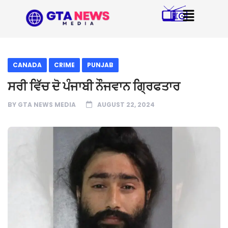
CANADA
CRIME
PUNJAB
ਸਰੀ ਵਿੱਚ ਦੋ ਪੰਜਾਬੀ ਨੌਜਵਾਨ ਗ੍ਰਿਫਤਾਰ
BY
GTA NEWS MEDIA
AUGUST 22, 2024