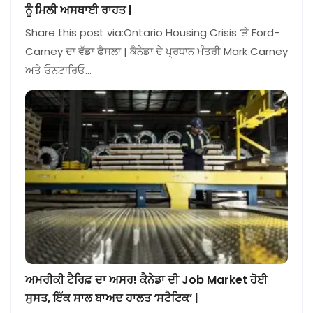
ਨੂੰ ਮਿਲੀ ਅਸਥਾਈ ਰਾਹਤ |
Share this post via:Ontario Housing Crisis ‘ਤੇ Ford-
Carney ਦਾ ਵੱਡਾ ਫੈਸਲਾ | ਕੈਨੇਡਾ ਦੇ ਪ੍ਰਧਾਨ ਮੰਤਰੀ Mark Carney
ਅਤੇ ਓਨਟਾਰਿਓ…
ਅਮਰੀਕੀ ਟੈਰਿਫ਼ ਦਾ ਅਸਰ! ਕੈਨੇਡਾ ਦੀ Job Market ਹੋਈ
ਸੁਸਤ, ਇੱਕ ਸਾਲ ਬਾਅਦ ਹਾਲਤ ‘ਸਟੈਟਿਕ’ |