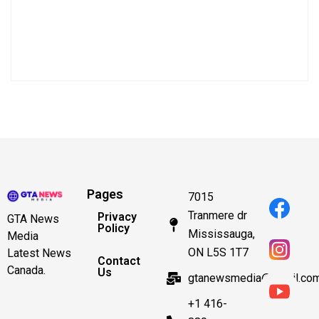
Pages
7015
Tranmere dr
Privacy
GTA News
Policy
Mississauga,
Media
ON L5S 1T7
Latest News
Contact
Canada.
Us
gtanewsmedia@gmail.co
+1 416-