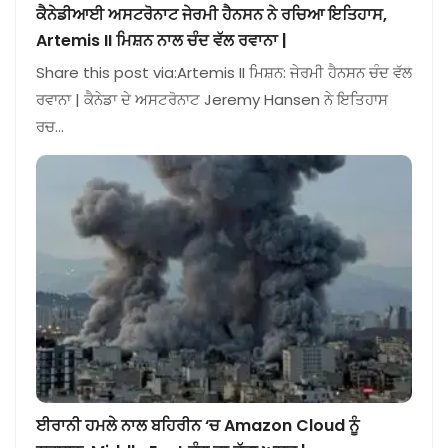
ਕੈਨੇਡੀਆਈ ਅਸਟਰੋਨਾਟ ਜੇਰਮੀ ਹੈਨਸਨ ਨੇ ਰਚਿਆ ਇਤਿਹਾਸ,
Artemis II ਮਿਸ਼ਨ ਨਾਲ ਚੰਦ ਵੱਲ ਰਵਾਨਾ |
Share this post via:Artemis II ਮਿਸ਼ਨ: ਜੇਰਮੀ ਹੈਨਸਨ ਚੰਦ ਵੱਲ
ਰਵਾਨਾ | ਕੈਨੇਡਾ ਦੇ ਅਸਟਰੋਨਾਟ Jeremy Hansen ਨੇ ਇਤਿਹਾਸ
ਰਚ…
ਈਰਾਨੀ ਹਮਲੇ ਨਾਲ ਬਹਿਰੀਨ ‘ਚ Amazon Cloud ਨੂੰ