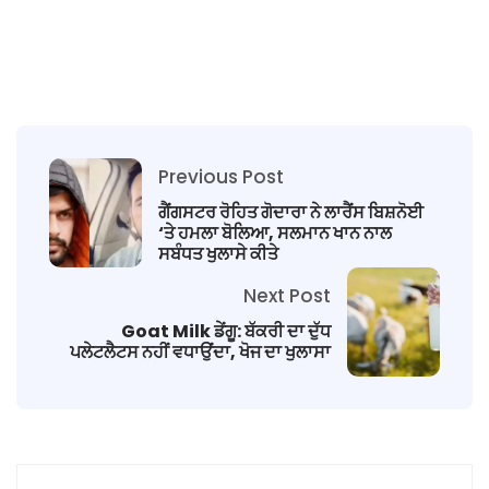
Previous Post
ਗੈਂਗਸਟਰ ਰੋਹਿਤ ਗੋਦਾਰਾ ਨੇ ਲਾਰੈਂਸ ਬਿਸ਼ਨੋਈ
‘ਤੇ ਹਮਲਾ ਬੋਲਿਆ, ਸਲਮਾਨ ਖਾਨ ਨਾਲ
ਸਬੰਧਤ ਖੁਲਾਸੇ ਕੀਤੇ
Next Post
Goat Milk ਡੇਂਗੂ: ਬੱਕਰੀ ਦਾ ਦੁੱਧ
ਪਲੇਟਲੈਟਸ ਨਹੀਂ ਵਧਾਉਂਦਾ, ਖੋਜ ਦਾ ਖੁਲਾਸਾ