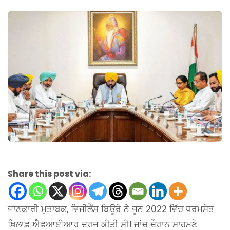
Share this post via:
ਜਾਣਕਾਰੀ ਮੁਤਾਬਕ, ਵਿਜੀਲੈਂਸ ਬਿਊਰੋ ਨੇ ਜੂਨ 2022 ਵਿੱਚ ਧਰਮਸੋਤ
ਖ਼ਿਲਾਫ਼ ਐਫਆਈਆਰ ਦਰਜ ਕੀਤੀ ਸੀ। ਜਾਂਚ ਦੌਰਾਨ ਸਾਹਮਣੇ