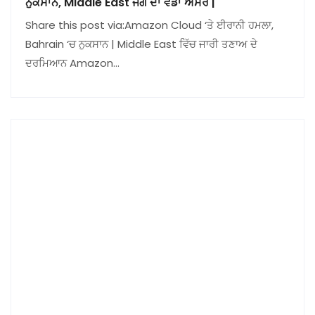
ਨੁਕਸਾਨ, Middle East ਜੰਗ ਦਾ ਵੱਡਾ ਅਸਰ |
Share this post via:Amazon Cloud ‘ਤੇ ਈਰਾਨੀ ਹਮਲਾ,
Bahrain ‘ਚ ਨੁਕਸਾਨ | Middle East ਵਿੱਚ ਜਾਰੀ ਤਣਾਅ ਦੇ
ਦਰਮਿਆਨ Amazon…