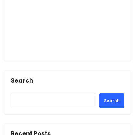
Search
Search
Recent Posts