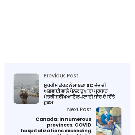
Previous Post
ਸੁਪਰੀਮ ਕੋਰਟ ਨੇ ਸਾਬਕਾ SC ਜੱਜ ਦੀ
ਅਗਵਾਈ ਵਾਲੇ ਪੈਨਲ ਦੁਆਰਾ ਪ੍ਰਧਾਨ
ਮੰਤਰੀ ਸੁਰੱਖਿਆ ਉਲੰਘਣਾ ਦੀ ਜਾਂਚ ਦੇ ਦਿੱਤੇ
ਹੁਕਮ
Next Post
Canada: In numerous
provinces, COVID
hospitalizations exceeding