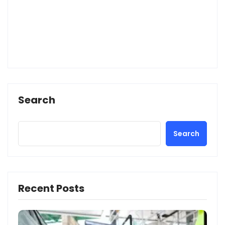
Search
Search
Recent Posts