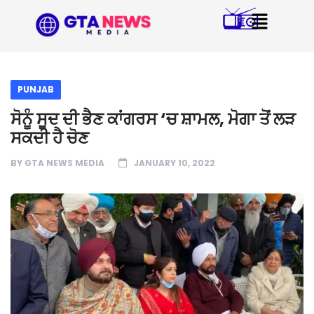
PUNJAB
ਸੋਨੂੰ ਸੂਦ ਦੀ ਭੈਣ ਕਾਂਗਰਸ ‘ਚ ਸ਼ਾਮਲ, ਮੋਗਾ ਤੋਂ ਲੜ
ਸਕਦੀ ਹੈ ਚੋਣ
BY
GTA NEWS MEDIA
JANUARY 10, 2022