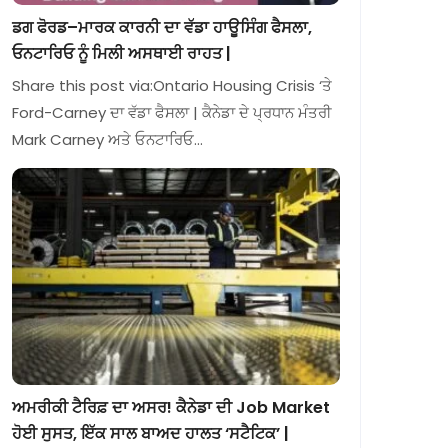
ਡਗ ਫੋਰਡ–ਮਾਰਕ ਕਾਰਨੀ ਦਾ ਵੱਡਾ ਹਾਊਸਿੰਗ ਫੈਸਲਾ,
ਓਨਟਾਰਿਓ ਨੂੰ ਮਿਲੀ ਅਸਥਾਈ ਰਾਹਤ |
Share this post via:Ontario Housing Crisis ‘ਤੇ
Ford-Carney ਦਾ ਵੱਡਾ ਫੈਸਲਾ | ਕੈਨੇਡਾ ਦੇ ਪ੍ਰਧਾਨ ਮੰਤਰੀ
Mark Carney ਅਤੇ ਓਨਟਾਰਿਓ…
ਅਮਰੀਕੀ ਟੈਰਿਫ਼ ਦਾ ਅਸਰ! ਕੈਨੇਡਾ ਦੀ Job Market
ਹੋਈ ਸੁਸਤ, ਇੱਕ ਸਾਲ ਬਾਅਦ ਹਾਲਤ ‘ਸਟੈਟਿਕ’ |