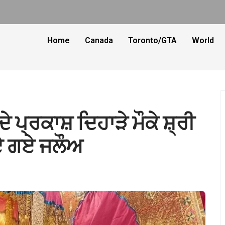
Home
Canada
Toronto/GTA
World
ਦੇ ਪ੍ਰਕਾਸ਼ ਦਿਹਾੜੇ ਮੌਕੇ ਸ਼੍ਰੀ
ਏ ਗਏ ਜਲੌਅ