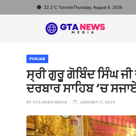
22.1°C Toronto
Thursday, August 6, 2026
PUNJAB
ਸ੍ਰੀ ਗੁਰੂ ਗੋਬਿੰਦ ਸਿੰਘ ਜੀ 
ਦਰਬਾਰ ਸਾਹਿਬ ‘ਚ ਸਜਾ
BY
GTA NEWS MEDIA
JANUARY 17, 2024