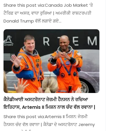
Share this post via:Canada Job Market ‘ਤੇ
ਟੈਰਿਫ਼ ਦਾ ਅਸਰ, ਵਾਧਾ ਰੁਕਿਆ | ਅਮਰੀਕੀ ਰਾਸ਼ਟਰਪਤੀ
Donald Trump ਵੱਲੋਂ ਲਗਾਏ ਗਏ…
ਕੈਨੇਡੀਆਈ ਅਸਟਰੋਨਾਟ ਜੇਰਮੀ ਹੈਨਸਨ ਨੇ ਰਚਿਆ
ਇਤਿਹਾਸ, Artemis II ਮਿਸ਼ਨ ਨਾਲ ਚੰਦ ਵੱਲ ਰਵਾਨਾ |
Share this post via:Artemis II ਮਿਸ਼ਨ: ਜੇਰਮੀ
ਹੈਨਸਨ ਚੰਦ ਵੱਲ ਰਵਾਨਾ | ਕੈਨੇਡਾ ਦੇ ਅਸਟਰੋਨਾਟ Jeremy