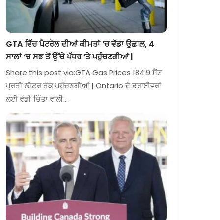
GTA ਵਿੱਚ ਪੈਟਰੋਲ ਦੀਆਂ ਕੀਮਤਾਂ ‘ਚ ਵੱਡਾ ਉਛਾਲ, 4
ਸਾਲਾਂ ‘ਚ ਸਭ ਤੋਂ ਉੱਚੇ ਪੱਧਰ ‘ਤੇ ਪਹੁੰਚਣਗੀਆਂ |
Share this post via:GTA Gas Prices 184.9 ਸੈਂਟ
ਪ੍ਰਤੀ ਲੀਟਰ ਤੱਕ ਪਹੁੰਚਣਗੀਆਂ | Ontario ਦੇ ਡਰਾਈਵਰਾਂ
ਲਈ ਵੱਡੀ ਚਿੰਤਾ ਵਾਲੀ…