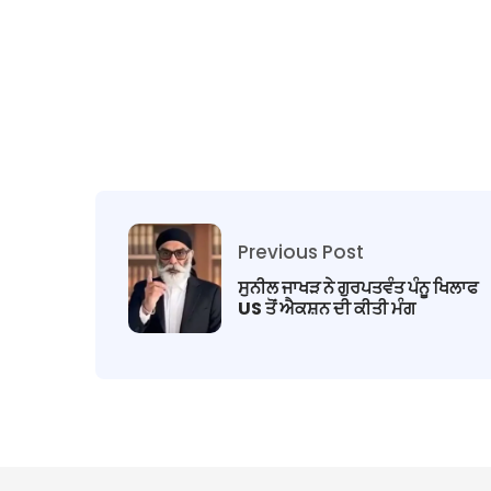
Previous Post
ਸੁਨੀਲ ਜਾਖੜ ਨੇ ਗੁਰਪਤਵੰਤ ਪੰਨੂ ਖਿਲਾਫ
US ਤੋਂ ਐਕਸ਼ਨ ਦੀ ਕੀਤੀ ਮੰਗ