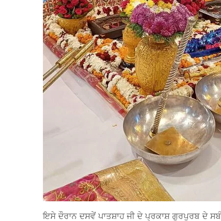
ਇਸੇ ਦੌਰਾਨ ਦਸਵੇਂ ਪਾਤਸ਼ਾਹ ਜੀ ਦੇ ਪ੍ਰਕਾਸ਼ ਗੁਰਪੁਰਬ ਦੇ ਸ