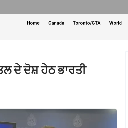
Home
Canada
Toronto/GTA
World
ਲ ਦੇ ਦੋਸ਼ ਹੇਠ ਭਾਰਤੀ