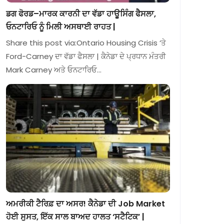
ਡਗ ਫੋਰਡ–ਮਾਰਕ ਕਾਰਨੀ ਦਾ ਵੱਡਾ ਹਾਊਸਿੰਗ ਫੈਸਲਾ,
ਓਨਟਾਰਿਓ ਨੂੰ ਮਿਲੀ ਅਸਥਾਈ ਰਾਹਤ |
Share this post via:Ontario Housing Crisis ‘ਤੇ
Ford-Carney ਦਾ ਵੱਡਾ ਫੈਸਲਾ | ਕੈਨੇਡਾ ਦੇ ਪ੍ਰਧਾਨ ਮੰਤਰੀ
Mark Carney ਅਤੇ ਓਨਟਾਰਿਓ…
ਅਮਰੀਕੀ ਟੈਰਿਫ਼ ਦਾ ਅਸਰ! ਕੈਨੇਡਾ ਦੀ Job Market
ਹੋਈ ਸੁਸਤ, ਇੱਕ ਸਾਲ ਬਾਅਦ ਹਾਲਤ ‘ਸਟੈਟਿਕ’ |