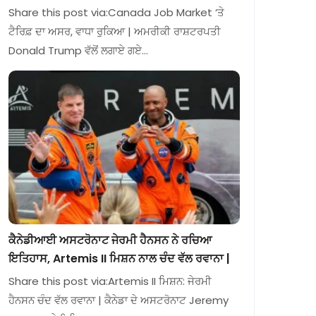
Share this post via:Canada Job Market ‘ਤੇ
ਟੈਰਿਫ਼ ਦਾ ਅਸਰ, ਵਾਧਾ ਰੁਕਿਆ | ਅਮਰੀਕੀ ਰਾਸ਼ਟਰਪਤੀ
Donald Trump ਵੱਲੋਂ ਲਗਾਏ ਗਏ…
ਕੈਨੇਡੀਆਈ ਅਸਟਰੋਨਾਟ ਜੇਰਮੀ ਹੈਨਸਨ ਨੇ ਰਚਿਆ
ਇਤਿਹਾਸ, Artemis II ਮਿਸ਼ਨ ਨਾਲ ਚੰਦ ਵੱਲ ਰਵਾਨਾ |
Share this post via:Artemis II ਮਿਸ਼ਨ: ਜੇਰਮੀ
ਹੈਨਸਨ ਚੰਦ ਵੱਲ ਰਵਾਨਾ | ਕੈਨੇਡਾ ਦੇ ਅਸਟਰੋਨਾਟ Jeremy