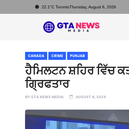
22.1°C Toronto
Thursday, August 6, 2026
CANADA
CRIME
PUNJAB
ਹੈਮਿਲਟਨ ਸ਼ਹਿਰ ਵਿੱਚ ਕਤ
ਗ੍ਰਿਫਤਾਰ
BY
GTA NEWS MEDIA
AUGUST 8, 2024