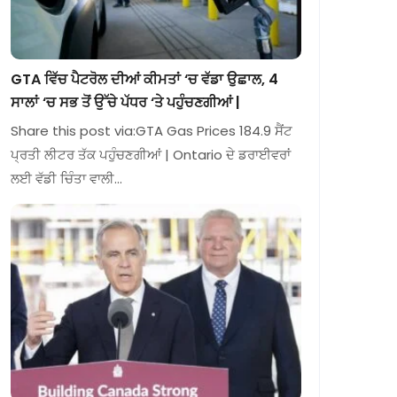
GTA ਵਿੱਚ ਪੈਟਰੋਲ ਦੀਆਂ ਕੀਮਤਾਂ ‘ਚ ਵੱਡਾ ਉਛਾਲ, 4
ਸਾਲਾਂ ‘ਚ ਸਭ ਤੋਂ ਉੱਚੇ ਪੱਧਰ ‘ਤੇ ਪਹੁੰਚਣਗੀਆਂ |
Share this post via:GTA Gas Prices 184.9 ਸੈਂਟ
ਪ੍ਰਤੀ ਲੀਟਰ ਤੱਕ ਪਹੁੰਚਣਗੀਆਂ | Ontario ਦੇ ਡਰਾਈਵਰਾਂ
ਲਈ ਵੱਡੀ ਚਿੰਤਾ ਵਾਲੀ…