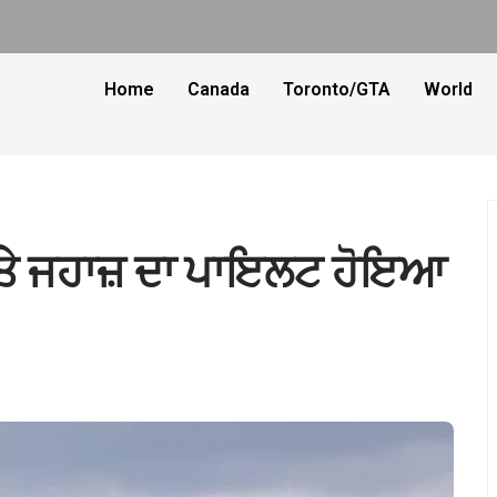
Home
Canada
Toronto/GTA
World
ਤੇ ਜਹਾਜ਼ ਦਾ ਪਾਇਲਟ ਹੋਇਆ