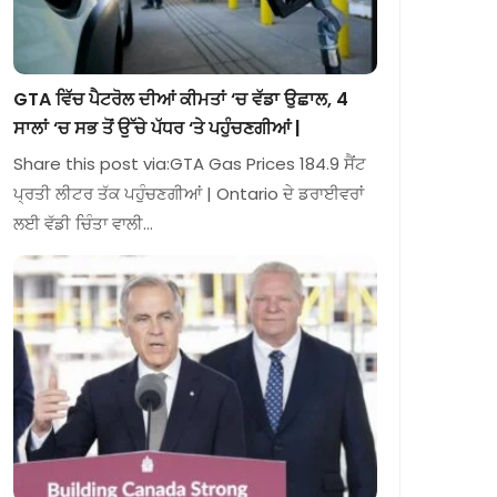
GTA ਵਿੱਚ ਪੈਟਰੋਲ ਦੀਆਂ ਕੀਮਤਾਂ ‘ਚ ਵੱਡਾ ਉਛਾਲ, 4
ਸਾਲਾਂ ‘ਚ ਸਭ ਤੋਂ ਉੱਚੇ ਪੱਧਰ ‘ਤੇ ਪਹੁੰਚਣਗੀਆਂ |
Share this post via:GTA Gas Prices 184.9 ਸੈਂਟ
ਪ੍ਰਤੀ ਲੀਟਰ ਤੱਕ ਪਹੁੰਚਣਗੀਆਂ | Ontario ਦੇ ਡਰਾਈਵਰਾਂ
ਲਈ ਵੱਡੀ ਚਿੰਤਾ ਵਾਲੀ…