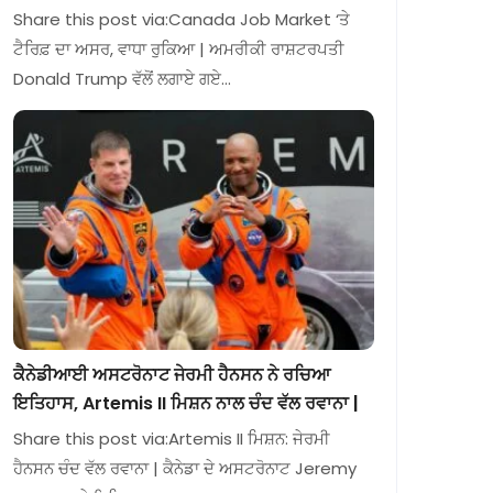
Share this post via:Canada Job Market ‘ਤੇ
ਟੈਰਿਫ਼ ਦਾ ਅਸਰ, ਵਾਧਾ ਰੁਕਿਆ | ਅਮਰੀਕੀ ਰਾਸ਼ਟਰਪਤੀ
Donald Trump ਵੱਲੋਂ ਲਗਾਏ ਗਏ…
ਕੈਨੇਡੀਆਈ ਅਸਟਰੋਨਾਟ ਜੇਰਮੀ ਹੈਨਸਨ ਨੇ ਰਚਿਆ
ਇਤਿਹਾਸ, Artemis II ਮਿਸ਼ਨ ਨਾਲ ਚੰਦ ਵੱਲ ਰਵਾਨਾ |
Share this post via:Artemis II ਮਿਸ਼ਨ: ਜੇਰਮੀ
ਹੈਨਸਨ ਚੰਦ ਵੱਲ ਰਵਾਨਾ | ਕੈਨੇਡਾ ਦੇ ਅਸਟਰੋਨਾਟ Jeremy