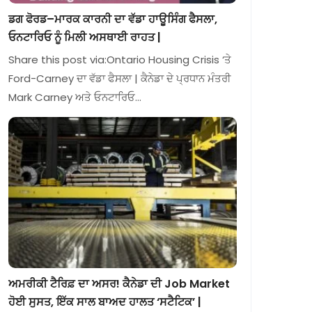
ਡਗ ਫੋਰਡ–ਮਾਰਕ ਕਾਰਨੀ ਦਾ ਵੱਡਾ ਹਾਊਸਿੰਗ ਫੈਸਲਾ,
ਓਨਟਾਰਿਓ ਨੂੰ ਮਿਲੀ ਅਸਥਾਈ ਰਾਹਤ |
Share this post via:Ontario Housing Crisis ‘ਤੇ
Ford-Carney ਦਾ ਵੱਡਾ ਫੈਸਲਾ | ਕੈਨੇਡਾ ਦੇ ਪ੍ਰਧਾਨ ਮੰਤਰੀ
Mark Carney ਅਤੇ ਓਨਟਾਰਿਓ…
ਅਮਰੀਕੀ ਟੈਰਿਫ਼ ਦਾ ਅਸਰ! ਕੈਨੇਡਾ ਦੀ Job Market
ਹੋਈ ਸੁਸਤ, ਇੱਕ ਸਾਲ ਬਾਅਦ ਹਾਲਤ ‘ਸਟੈਟਿਕ’ |