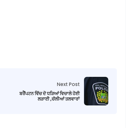
Next Post
ਬਰੈਂਪਟਨ ਵਿੱਚ ਦੋ ਧੜਿਆਂ ਵਿਚਾਲੇ ਹੋਈ
ਲੜਾਈ ,ਚੱਲੀਆਂ ਤਲਵਾਰਾਂ