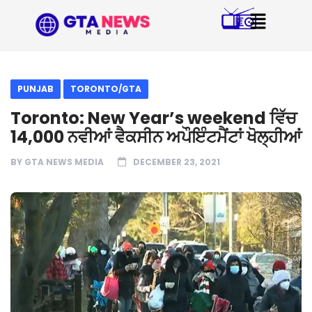
PUNJAB
TORONTO/GTA
Toronto: New Year’s weekend ਵਿੱਚ
14,000 ਨਵੀਆਂ ਵੈਕਸੀਨ ਅਪੌਇੰਟਮੈਂਟਾਂ ਖੋਲ੍ਹੀਆਂ
BY
GTA NEWS MEDIA
DECEMBER 23, 2021