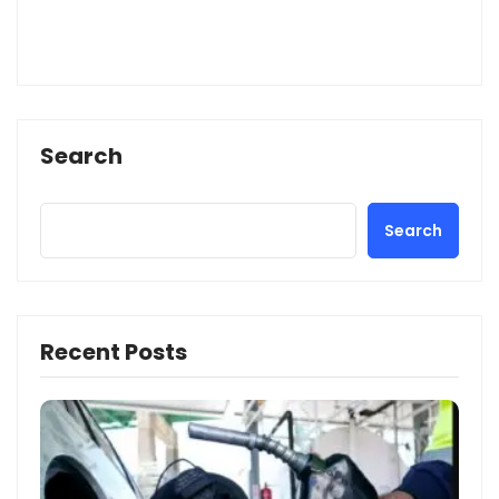
Search
Search
Recent Posts