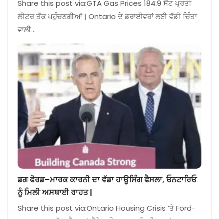
Share this post via:GTA Gas Prices 184.9 ਸੈਂਟ ਪ੍ਰਤੀ
ਲੀਟਰ ਤੱਕ ਪਹੁੰਚਣਗੀਆਂ | Ontario ਦੇ ਡਰਾਈਵਰਾਂ ਲਈ ਵੱਡੀ ਚਿੰਤਾ
ਵਾਲੀ…
ਡਗ ਫੋਰਡ–ਮਾਰਕ ਕਾਰਨੀ ਦਾ ਵੱਡਾ ਹਾਊਸਿੰਗ ਫੈਸਲਾ, ਓਨਟਾਰਿਓ
ਨੂੰ ਮਿਲੀ ਅਸਥਾਈ ਰਾਹਤ |
Share this post via:Ontario Housing Crisis ‘ਤੇ Ford-