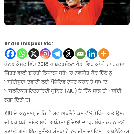
Share this post via:
ਗੋਲਡ ਕੋਸਟ ਵਿੱਚ 2018 ਰਾਸ਼ਟਰਮੰਡਲ ਖੇਡਾਂ ਵਿੱਚ ਕਾਂਸੀ ਦਾ ਤਗਮਾ
ਜਿੱਤਣ ਵਾਲੀ ਭਾਰਤੀ ਡਿਸਕਸ ਥਰੋਅਰ ਨਵਜੀਤ ਕੌਰ ਢਿੱਲੋਂ ਨੂੰ
ਪਾਬੰਦੀਸ਼ੁਦਾ ਦਵਾਈ ਲਈ ਪੌਜ਼ੇਟਿਵ ਟੈਸਟ ਕਰਨ ਤੋਂ ਬਾਅਦ
ਅਥਲੈਟਿਕਸ ਇੰਟੈਗਰਿਟੀ ਯੂਨਿਟ (AIU) ਨੇ ਤਿੰਨ ਸਾਲ ਦੀ ਪਾਬੰਦੀ
ਲਗਾ ਦਿੱਤੀ ਹੈ।
AIU ਦੇ ਅਨੁਸਾਰ, ਜੋ ਕਿ ਵਿਸ਼ਵ ਅਥਲੈਟਿਕਸ ਵੱਲੋਂ ਡੋਪਿੰਗ ਅਤੇ ਉਮਰ
ਦੀ ਧੋਖਾਧੜੀ ਸਮੇਤ ਸਾਰੇ ਅਖੰਡਤਾ ਮੁੱਦਿਆਂ ਦਾ ਪ੍ਰਬੰਧਨ ਕਰਨ ਲਈ
ਬਣਾਈ ਗਈ ਇੱਕ ਸੁਤੰਤਰ ਸੰਸਥਾ ਹੈ, ਨਵਜੀਤ ਦਾ ਵਿਸ਼ਵ ਅਥਲੈਟਿਕਸ