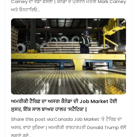
Carney ਦਾ ਵੱਡਾ ਫੈਸਲਾ | ਕੈਨੇਡਾ ਦੇ ਪ੍ਰਧਾਨ ਮੰਤਰੀ Mark Carney
ਅਤੇ ਓਨਟਾਰਿਓ…
ਅਮਰੀਕੀ ਟੈਰਿਫ਼ ਦਾ ਅਸਰ! ਕੈਨੇਡਾ ਦੀ Job Market ਹੋਈ
ਸੁਸਤ, ਇੱਕ ਸਾਲ ਬਾਅਦ ਹਾਲਤ ‘ਸਟੈਟਿਕ’ |
Share this post via:Canada Job Market ‘ਤੇ ਟੈਰਿਫ਼ ਦਾ
ਅਸਰ, ਵਾਧਾ ਰੁਕਿਆ | ਅਮਰੀਕੀ ਰਾਸ਼ਟਰਪਤੀ Donald Trump ਵੱਲੋਂ
ਲਗਾਏ ਗਏ…