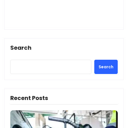
Search
Search
Recent Posts