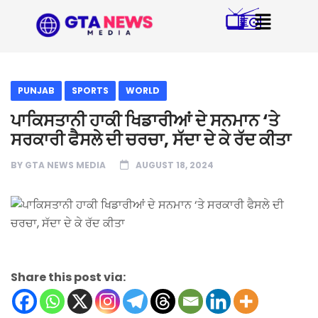
PUNJAB
SPORTS
WORLD
ਪਾਕਿਸਤਾਨੀ ਹਾਕੀ ਖਿਡਾਰੀਆਂ ਦੇ ਸਨਮਾਨ ‘ਤੇ
ਸਰਕਾਰੀ ਫੈਸਲੇ ਦੀ ਚਰਚਾ, ਸੱਦਾ ਦੇ ਕੇ ਰੱਦ ਕੀਤਾ
BY
GTA NEWS MEDIA
AUGUST 18, 2024
Share this post via: