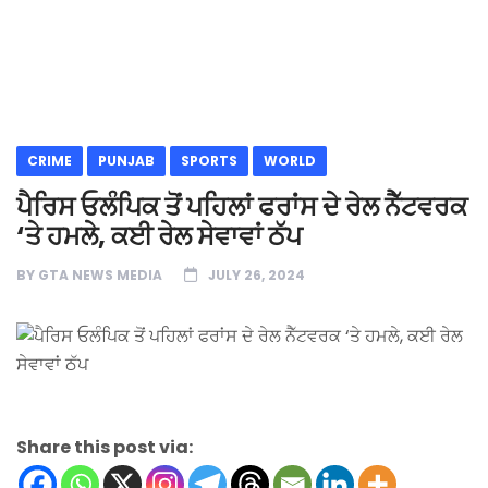
CRIME
PUNJAB
SPORTS
WORLD
ਪੈਰਿਸ ਓਲੰਪਿਕ ਤੋਂ ਪਹਿਲਾਂ ਫਰਾਂਸ ਦੇ ਰੇਲ ਨੈੱਟਵਰਕ
‘ਤੇ ਹਮਲੇ, ਕਈ ਰੇਲ ਸੇਵਾਵਾਂ ਠੱਪ
BY
GTA NEWS MEDIA
JULY 26, 2024
Share this post via: