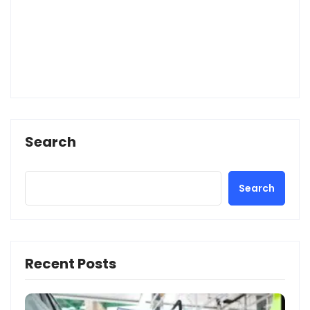
Search
Search
Recent Posts