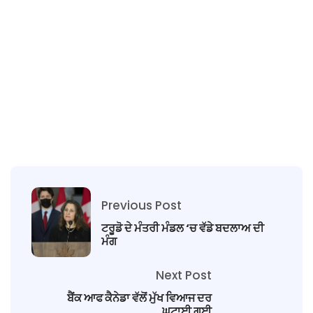
Previous Post
ਟਰੂਡੋ ਦੇ ਮੰਤਰੀ ਮੰਡਲ ‘ਚ ਵੱਡੇ ਬਦਲਾਅ ਦੀ
ਮੰਗ
Next Post
ਬੈਂਕ ਆਫ ਕੈਨੇਡਾ ਵੱਲੋਂ ਮੁੱਖ ਵਿਆਜ ਦਰ
ਘਟਾਈ ਗਈ