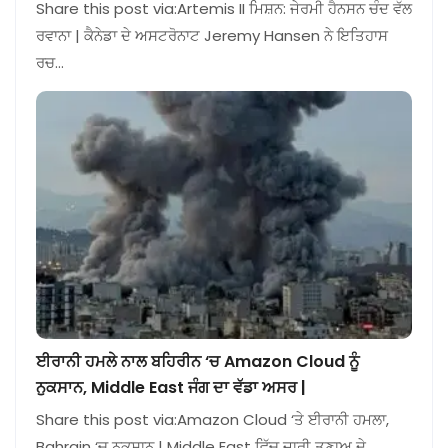
Share this post via:Artemis II ਮਿਸ਼ਨ: ਜੇਰਮੀ ਹੈਨਸਨ ਚੰਦ ਵੱਲ
ਰਵਾਨਾ | ਕੈਨੇਡਾ ਦੇ ਅਸਟਰੋਨਾਟ Jeremy Hansen ਨੇ ਇਤਿਹਾਸ
ਰਚ…
ਈਰਾਨੀ ਹਮਲੇ ਨਾਲ ਬਹਿਰੀਨ ‘ਚ Amazon Cloud ਨੂੰ
ਨੁਕਸਾਨ, Middle East ਜੰਗ ਦਾ ਵੱਡਾ ਅਸਰ |
Share this post via:Amazon Cloud ‘ਤੇ ਈਰਾਨੀ ਹਮਲਾ,
Bahrain ‘ਚ ਨੁਕਸਾਨ | Middle East ਵਿੱਚ ਜਾਰੀ ਤਣਾਅ ਦੇ