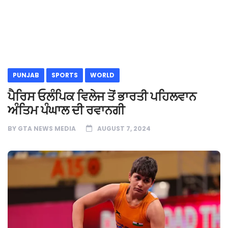
PUNJAB
SPORTS
WORLD
ਪੈਰਿਸ ਓਲੰਪਿਕ ਵਿਲੇਜ ਤੋਂ ਭਾਰਤੀ ਪਹਿਲਵਾਨ
ਅੰਤਿਮ ਪੰਘਾਲ ਦੀ ਰਵਾਨਗੀ
BY
GTA NEWS MEDIA
AUGUST 7, 2024