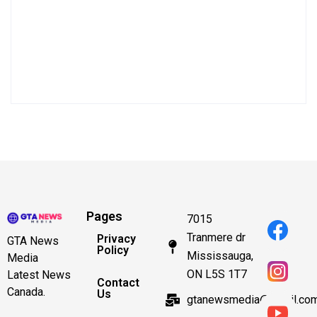
Pages
7015
Tranmere dr
Privacy
GTA News
Policy
Mississauga,
Media
ON L5S 1T7
Latest News
Contact
Canada.
Us
gtanewsmedia@gmail.co