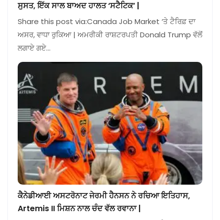
ਸੁਸਤ, ਇੱਕ ਸਾਲ ਬਾਅਦ ਹਾਲਤ ‘ਸਟੈਟਿਕ’ |
Share this post via:Canada Job Market ‘ਤੇ ਟੈਰਿਫ਼ ਦਾ
ਅਸਰ, ਵਾਧਾ ਰੁਕਿਆ | ਅਮਰੀਕੀ ਰਾਸ਼ਟਰਪਤੀ Donald Trump ਵੱਲੋਂ
ਲਗਾਏ ਗਏ…
ਕੈਨੇਡੀਆਈ ਅਸਟਰੋਨਾਟ ਜੇਰਮੀ ਹੈਨਸਨ ਨੇ ਰਚਿਆ ਇਤਿਹਾਸ,
Artemis II ਮਿਸ਼ਨ ਨਾਲ ਚੰਦ ਵੱਲ ਰਵਾਨਾ |