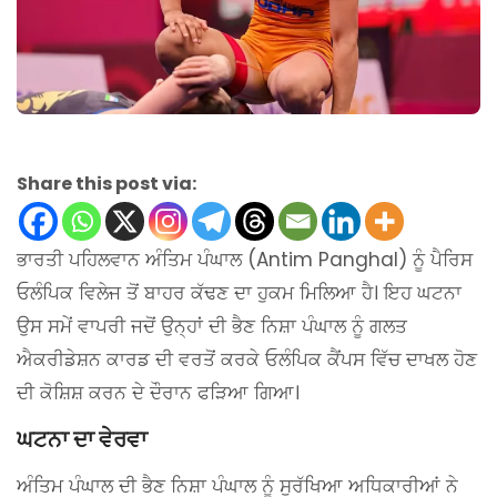
Share this post via:
ਭਾਰਤੀ ਪਹਿਲਵਾਨ ਅੰਤਿਮ ਪੰਘਾਲ (Antim Panghal) ਨੂੰ ਪੈਰਿਸ
ਓਲੰਪਿਕ ਵਿਲੇਜ ਤੋਂ ਬਾਹਰ ਕੱਢਣ ਦਾ ਹੁਕਮ ਮਿਲਿਆ ਹੈ। ਇਹ ਘਟਨਾ
ਉਸ ਸਮੇਂ ਵਾਪਰੀ ਜਦੋਂ ਉਨ੍ਹਾਂ ਦੀ ਭੈਣ ਨਿਸ਼ਾ ਪੰਘਾਲ ਨੂੰ ਗਲਤ
ਐਕਰੀਡੇਸ਼ਨ ਕਾਰਡ ਦੀ ਵਰਤੋਂ ਕਰਕੇ ਓਲੰਪਿਕ ਕੈਂਪਸ ਵਿੱਚ ਦਾਖਲ ਹੋਣ
ਦੀ ਕੋਸ਼ਿਸ਼ ਕਰਨ ਦੇ ਦੌਰਾਨ ਫੜਿਆ ਗਿਆ।
ਘਟਨਾ ਦਾ ਵੇਰਵਾ
ਅੰਤਿਮ ਪੰਘਾਲ ਦੀ ਭੈਣ ਨਿਸ਼ਾ ਪੰਘਾਲ ਨੂੰ ਸੁਰੱਖਿਆ ਅਧਿਕਾਰੀਆਂ ਨੇ