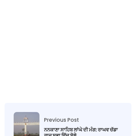
Previous Post
ਨਨਕਾਣਾ ਸਾਹਿਬ ਲਾਂਘੇ ਦੀ ਮੰਗ: ਰਾਘਵ ਚੱਡਾ
ਰਾਜ ਸਭਾ ਵਿੱਚ ਬੋਲੇ