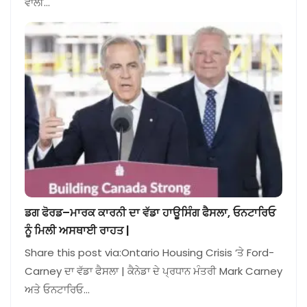
ਵਾਲੀ…
ਡਗ ਫੋਰਡ–ਮਾਰਕ ਕਾਰਨੀ ਦਾ ਵੱਡਾ ਹਾਊਸਿੰਗ ਫੈਸਲਾ, ਓਨਟਾਰਿਓ
ਨੂੰ ਮਿਲੀ ਅਸਥਾਈ ਰਾਹਤ |
Share this post via:Ontario Housing Crisis ‘ਤੇ Ford-
Carney ਦਾ ਵੱਡਾ ਫੈਸਲਾ | ਕੈਨੇਡਾ ਦੇ ਪ੍ਰਧਾਨ ਮੰਤਰੀ Mark Carney
ਅਤੇ ਓਨਟਾਰਿਓ…