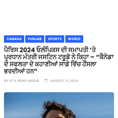
CANADA
PUNJAB
SPORTS
WORLD
ਪੈਰਿਸ 2024 ਓਲੰਪਿਕਸ ਦੀ ਸਮਾਪਤੀ ‘ਤੇ
ਪ੍ਰਧਾਨ ਮੰਤਰੀ ਜਸਟਿਨ ਟਰੂਡੋ ਨੇ ਕਿਹਾ – “ਕੈਨੇਡਾ
ਦੇ ਸਫਲਤਾ ਦੇ ਕਹਾਣੀਆਂ ਸਾਡੇ ਵਿੱਚ ਹੌਂਸਲਾ
ਭਰਦੀਆਂ ਹਨ”
BY
GTA NEWS MEDIA
AUGUST 11, 2024