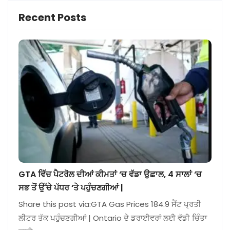
Recent Posts
GTA ਵਿੱਚ ਪੈਟਰੋਲ ਦੀਆਂ ਕੀਮਤਾਂ ‘ਚ ਵੱਡਾ ਉਛਾਲ, 4 ਸਾਲਾਂ ‘ਚ
ਸਭ ਤੋਂ ਉੱਚੇ ਪੱਧਰ ‘ਤੇ ਪਹੁੰਚਣਗੀਆਂ |
Share this post via:GTA Gas Prices 184.9 ਸੈਂਟ ਪ੍ਰਤੀ
ਲੀਟਰ ਤੱਕ ਪਹੁੰਚਣਗੀਆਂ | Ontario ਦੇ ਡਰਾਈਵਰਾਂ ਲਈ ਵੱਡੀ ਚਿੰਤਾ