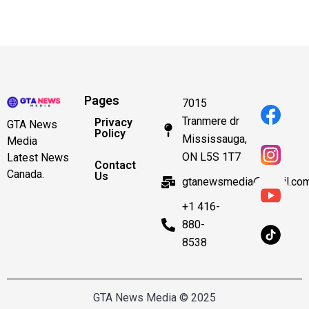
Pages
7015
Tranmere dr
Privacy
GTA News
Policy
Mississauga,
Media
ON L5S 1T7
Latest News
Contact
Canada.
Us
gtanewsmedia@gmail.co
+1 416-
880-
8538
GTA News Media © 2025