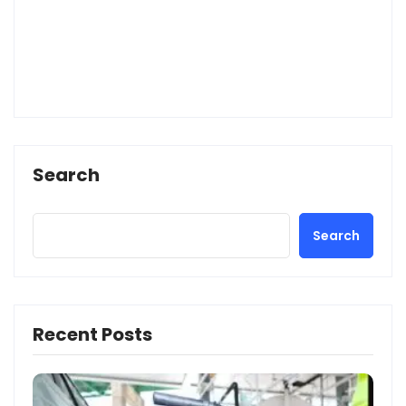
Search
Search
Recent Posts