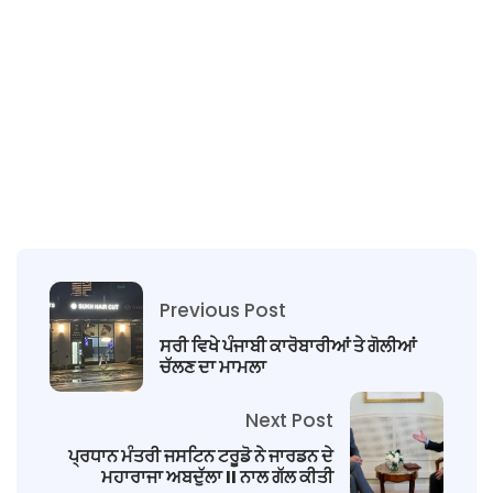
Previous Post
ਸਰੀ ਵਿਖੇ ਪੰਜਾਬੀ ਕਾਰੋਬਾਰੀਆਂ ਤੇ ਗੋਲੀਆਂ
ਚੱਲਣ ਦਾ ਮਾਮਲਾ
Next Post
ਪ੍ਰਧਾਨ ਮੰਤਰੀ ਜਸਟਿਨ ਟਰੂਡੋ ਨੇ ਜਾਰਡਨ ਦੇ
ਮਹਾਰਾਜਾ ਅਬਦੁੱਲਾ II ਨਾਲ ਗੱਲ ਕੀਤੀ