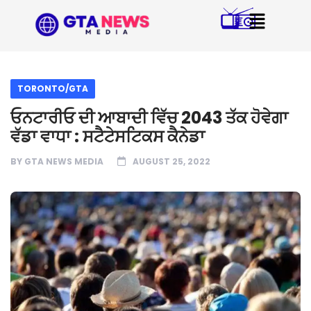
TORONTO/GTA
ਓਨਟਾਰੀਓ ਦੀ ਆਬਾਦੀ ਵਿੱਚ 2043 ਤੱਕ ਹੋਵੇਗਾ
ਵੱਡਾ ਵਾਧਾ : ਸਟੈਟੇਸਟਿਕਸ ਕੈਨੇਡਾ
BY
GTA NEWS MEDIA
AUGUST 25, 2022