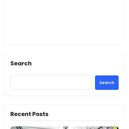
Search
Search
Recent Posts