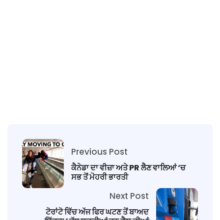
Previous Post
ਕੈਨੇਡਾ ਦਾ ਵੀਜ਼ਾ ਅਤੇ PR ਲੈਣ ਵਾਲਿਆਂ ‘ਚ
ਸਭ ਤੋਂ ਮੋਹਰੀ ਭਾਰਤੀ
Next Post
ਟੋਰਾਂਟੋ ਵਿੱਚ ਅੱਜ ਫਿਰ ਘਟਣ ਤੋਂ ਬਾਅਦ