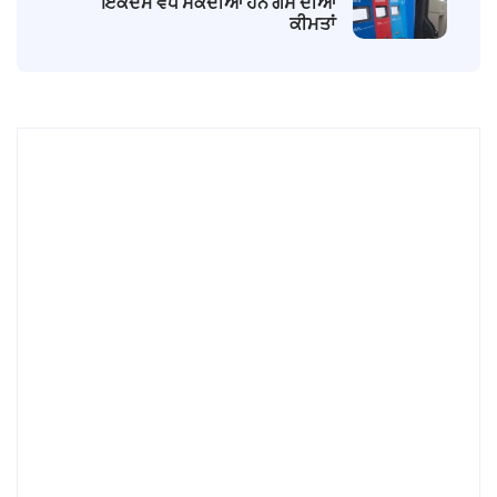
ਇੱਕਦਮ ਵੱਧ ਸਕਦੀਆਂ ਹਨ ਗੈਸ ਦੀਆਂ
ਕੀਮਤਾਂ