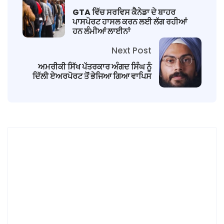
GTA ਵਿੱਚ ਸਰਵਿਸ ਕੈਨੇਡਾ ਦੇ ਬਾਹਰ
ਪਾਸਪੋਰਟ ਹਾਸਲ ਕਰਨ ਲਈ ਲੱਗ ਰਹੀਆਂ
ਹਨ ਲੰਮੀਆਂ ਲਾਈਨਾਂ
Next Post
ਅਮਰੀਕੀ ਸਿੱਖ ਪੱਤਰਕਾਰ ਅੰਗਦ ਸਿੰਘ ਨੂੰ
ਦਿੱਲੀ ਏਅਰਪੋਰਟ ਤੋਂ ਭੇਜਿਆ ਗਿਆ ਵਾਪਿਸ