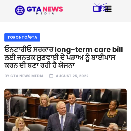
TORONTO/GTA
ਓਨਟਾਰੀਓ ਸਰਕਾਰ long-term care bill
ਲਈ ਜਨਤਕ ਸੁਣਵਾਈ ਦੇ ਪੜਾਅ ਨੂੰ ਬਾਈਪਾਸ
ਕਰਨ ਦੀ ਬਣਾ ਰਹੀ ਹੈ ਯੋਜਨਾ
BY
GTA NEWS MEDIA
AUGUST 25, 2022