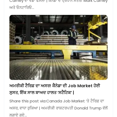
Carney ਦਾ ਵੱਡਾ ਫੈਸਲਾ | ਕੈਨੇਡਾ ਦੇ ਪ੍ਰਧਾਨ ਮੰਤਰੀ Mark Carney
ਅਤੇ ਓਨਟਾਰਿਓ…
ਅਮਰੀਕੀ ਟੈਰਿਫ਼ ਦਾ ਅਸਰ! ਕੈਨੇਡਾ ਦੀ Job Market ਹੋਈ
ਸੁਸਤ, ਇੱਕ ਸਾਲ ਬਾਅਦ ਹਾਲਤ ‘ਸਟੈਟਿਕ’ |
Share this post via:Canada Job Market ‘ਤੇ ਟੈਰਿਫ਼ ਦਾ
ਅਸਰ, ਵਾਧਾ ਰੁਕਿਆ | ਅਮਰੀਕੀ ਰਾਸ਼ਟਰਪਤੀ Donald Trump ਵੱਲੋਂ
ਲਗਾਏ ਗਏ…