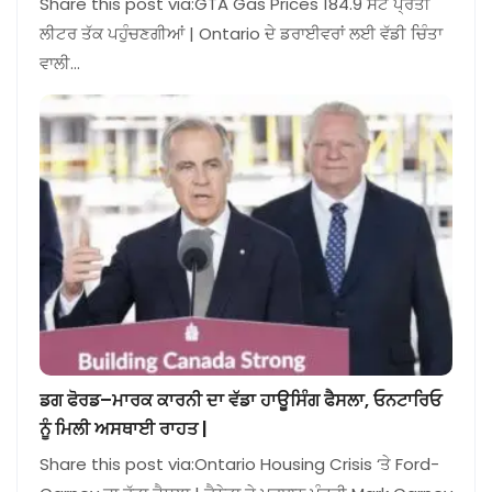
Share this post via:GTA Gas Prices 184.9 ਸੈਂਟ ਪ੍ਰਤੀ
ਲੀਟਰ ਤੱਕ ਪਹੁੰਚਣਗੀਆਂ | Ontario ਦੇ ਡਰਾਈਵਰਾਂ ਲਈ ਵੱਡੀ ਚਿੰਤਾ
ਵਾਲੀ…
ਡਗ ਫੋਰਡ–ਮਾਰਕ ਕਾਰਨੀ ਦਾ ਵੱਡਾ ਹਾਊਸਿੰਗ ਫੈਸਲਾ, ਓਨਟਾਰਿਓ
ਨੂੰ ਮਿਲੀ ਅਸਥਾਈ ਰਾਹਤ |
Share this post via:Ontario Housing Crisis ‘ਤੇ Ford-