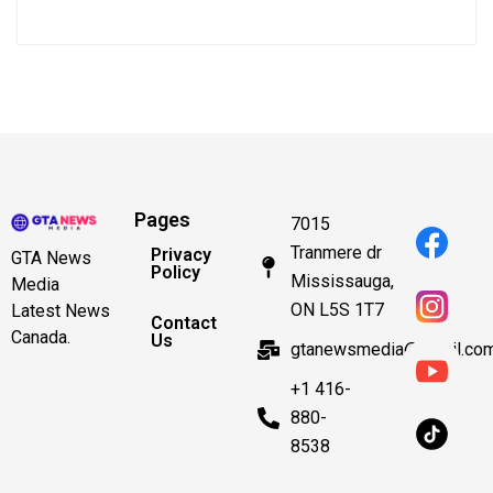
Pages
7015
Tranmere dr
Privacy
GTA News
Policy
Mississauga,
Media
ON L5S 1T7
Latest News
Contact
Canada.
Us
gtanewsmedia@gmail.co
+1 416-
880-
8538