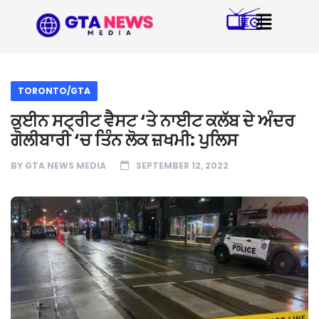
TORONTO/GTA
ਕੁਈਨ ਸਟ੍ਰੀਟ ਵੈਸਟ ‘ਤੇ ਨਾਈਟ ਕਲੱਬ ਦੇ ਅੰਦਰ
ਗੋਲੀਬਾਰੀ ‘ਚ ਤਿੰਨ ਲੋਕ ਜ਼ਖਮੀ: ਪੁਲਿਸ
BY
GTA NEWS MEDIA
SEPTEMBER 12, 2022