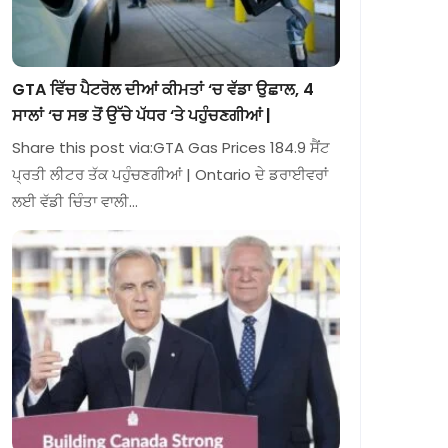
GTA ਵਿੱਚ ਪੈਟਰੋਲ ਦੀਆਂ ਕੀਮਤਾਂ ‘ਚ ਵੱਡਾ ਉਛਾਲ, 4
ਸਾਲਾਂ ‘ਚ ਸਭ ਤੋਂ ਉੱਚੇ ਪੱਧਰ ‘ਤੇ ਪਹੁੰਚਣਗੀਆਂ |
Share this post via:GTA Gas Prices 184.9 ਸੈਂਟ
ਪ੍ਰਤੀ ਲੀਟਰ ਤੱਕ ਪਹੁੰਚਣਗੀਆਂ | Ontario ਦੇ ਡਰਾਈਵਰਾਂ
ਲਈ ਵੱਡੀ ਚਿੰਤਾ ਵਾਲੀ…