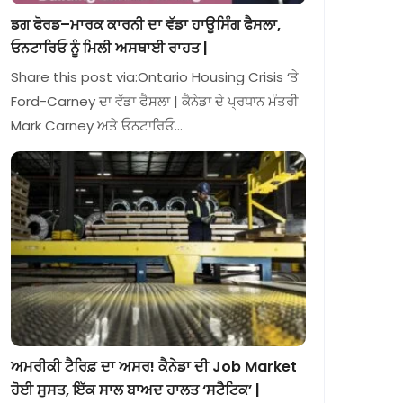
ਡਗ ਫੋਰਡ–ਮਾਰਕ ਕਾਰਨੀ ਦਾ ਵੱਡਾ ਹਾਊਸਿੰਗ ਫੈਸਲਾ,
ਓਨਟਾਰਿਓ ਨੂੰ ਮਿਲੀ ਅਸਥਾਈ ਰਾਹਤ |
Share this post via:Ontario Housing Crisis ‘ਤੇ
Ford-Carney ਦਾ ਵੱਡਾ ਫੈਸਲਾ | ਕੈਨੇਡਾ ਦੇ ਪ੍ਰਧਾਨ ਮੰਤਰੀ
Mark Carney ਅਤੇ ਓਨਟਾਰਿਓ…
ਅਮਰੀਕੀ ਟੈਰਿਫ਼ ਦਾ ਅਸਰ! ਕੈਨੇਡਾ ਦੀ Job Market
ਹੋਈ ਸੁਸਤ, ਇੱਕ ਸਾਲ ਬਾਅਦ ਹਾਲਤ ‘ਸਟੈਟਿਕ’ |