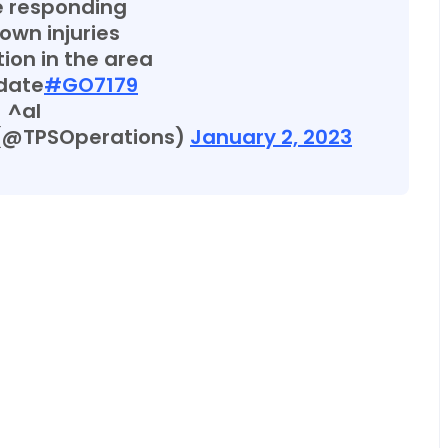
e responding
own injuries
ion in the area
pdate
#GO7179
^al
 (@TPSOperations)
January 2, 2023