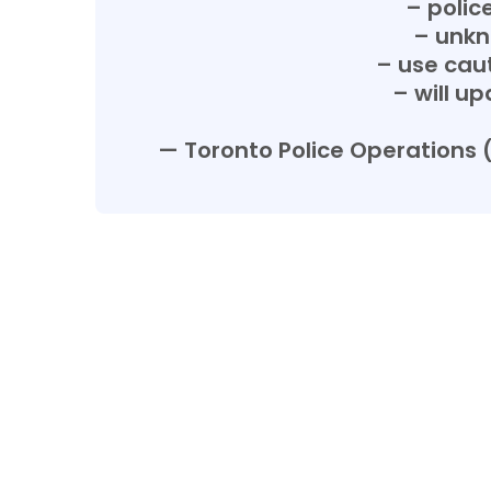
– polic
– unkn
– use caut
– will u
— Toronto Police Operations