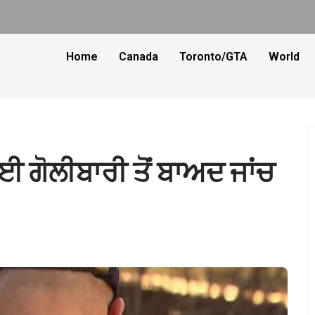
Home
Canada
Toronto/GTA
World
ਹੋਈ ਗੋਲੀਬਾਰੀ ਤੋਂ ਬਾਅਦ ਜਾਂਚ