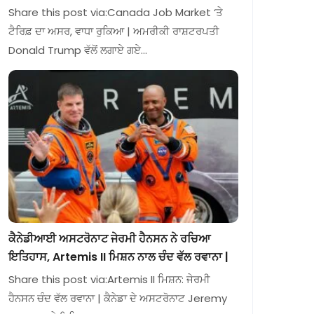
Share this post via:Canada Job Market ‘ਤੇ
ਟੈਰਿਫ਼ ਦਾ ਅਸਰ, ਵਾਧਾ ਰੁਕਿਆ | ਅਮਰੀਕੀ ਰਾਸ਼ਟਰਪਤੀ
Donald Trump ਵੱਲੋਂ ਲਗਾਏ ਗਏ…
ਕੈਨੇਡੀਆਈ ਅਸਟਰੋਨਾਟ ਜੇਰਮੀ ਹੈਨਸਨ ਨੇ ਰਚਿਆ
ਇਤਿਹਾਸ, Artemis II ਮਿਸ਼ਨ ਨਾਲ ਚੰਦ ਵੱਲ ਰਵਾਨਾ |
Share this post via:Artemis II ਮਿਸ਼ਨ: ਜੇਰਮੀ
ਹੈਨਸਨ ਚੰਦ ਵੱਲ ਰਵਾਨਾ | ਕੈਨੇਡਾ ਦੇ ਅਸਟਰੋਨਾਟ Jeremy