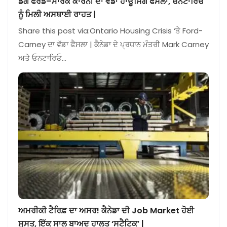
ਡਗ ਫੋਰਡ–ਮਾਰਕ ਕਾਰਨੀ ਦਾ ਵੱਡਾ ਹਾਊਸਿੰਗ ਫੈਸਲਾ, ਓਨਟਾਰਿਓ
ਨੂੰ ਮਿਲੀ ਅਸਥਾਈ ਰਾਹਤ |
Share this post via:Ontario Housing Crisis ‘ਤੇ Ford-
Carney ਦਾ ਵੱਡਾ ਫੈਸਲਾ | ਕੈਨੇਡਾ ਦੇ ਪ੍ਰਧਾਨ ਮੰਤਰੀ Mark Carney
ਅਤੇ ਓਨਟਾਰਿਓ…
ਅਮਰੀਕੀ ਟੈਰਿਫ਼ ਦਾ ਅਸਰ! ਕੈਨੇਡਾ ਦੀ Job Market ਹੋਈ
ਸੁਸਤ, ਇੱਕ ਸਾਲ ਬਾਅਦ ਹਾਲਤ ‘ਸਟੈਟਿਕ’ |