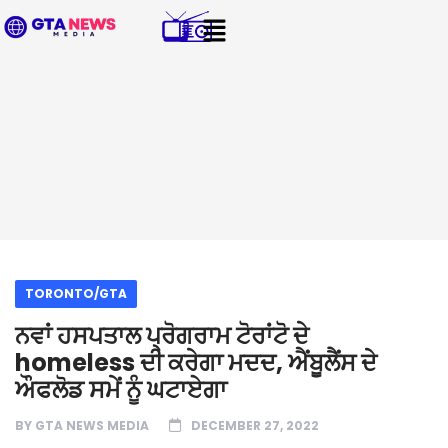
TORONTO/GTA
ਨਵਾਂ ਹਸਪਤਾਲ ਪ੍ਰੋਗਰਾਮ ਟੋਰਾਂਟੋ ਦੇ
homeless ਦੀ ਕਰੇਗਾ ਮਦਦ, ਐਂਬੂਲੈਂਸ ਦੇ
ਔਫਲੋਡ ਸਮੇਂ ਨੂੰ ਘਟਾਏਗਾ
BY
GTA NEWS MEDIA
DECEMBER 27, 2022