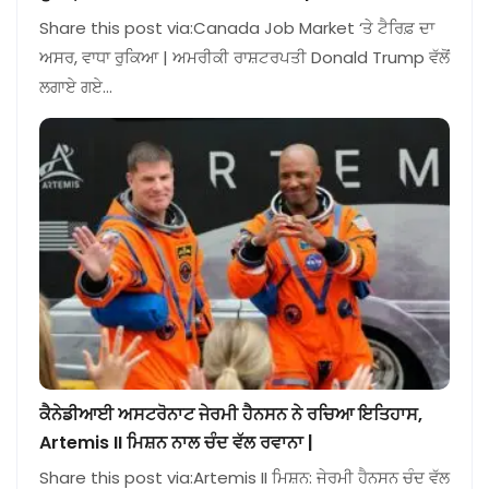
Share this post via:Canada Job Market ‘ਤੇ ਟੈਰਿਫ਼ ਦਾ
ਅਸਰ, ਵਾਧਾ ਰੁਕਿਆ | ਅਮਰੀਕੀ ਰਾਸ਼ਟਰਪਤੀ Donald Trump ਵੱਲੋਂ
ਲਗਾਏ ਗਏ…
ਕੈਨੇਡੀਆਈ ਅਸਟਰੋਨਾਟ ਜੇਰਮੀ ਹੈਨਸਨ ਨੇ ਰਚਿਆ ਇਤਿਹਾਸ,
Artemis II ਮਿਸ਼ਨ ਨਾਲ ਚੰਦ ਵੱਲ ਰਵਾਨਾ |
Share this post via:Artemis II ਮਿਸ਼ਨ: ਜੇਰਮੀ ਹੈਨਸਨ ਚੰਦ ਵੱਲ