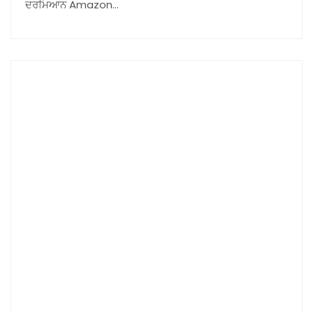
ਦਰਮਿਆਨ Amazon…