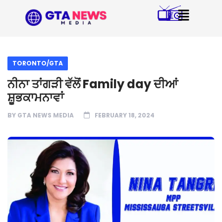
TORONTO/GTA
ਨੀਨਾ ਤਾਂਗੜੀ ਵੱਲੋਂ Family day ਦੀਆਂ
ਸ਼ੂਭਕਾਮਨਾਵਾਂ
BY
GTA NEWS MEDIA
FEBRUARY 18, 2024