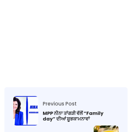
Previous Post
MPP ਨੀਨਾ ਤਾਂਗੜੀ ਵੱਲੋਂ “Family
day” ਦੀਆਂ ਸ਼ੂਭਕਾਮਨਾਵਾਂ