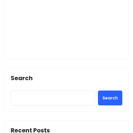
Search
Search
Recent Posts