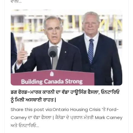
ਵਾਲੀ…
ਡਗ ਫੋਰਡ–ਮਾਰਕ ਕਾਰਨੀ ਦਾ ਵੱਡਾ ਹਾਊਸਿੰਗ ਫੈਸਲਾ, ਓਨਟਾਰਿਓ
ਨੂੰ ਮਿਲੀ ਅਸਥਾਈ ਰਾਹਤ |
Share this post via:Ontario Housing Crisis ‘ਤੇ Ford-
Carney ਦਾ ਵੱਡਾ ਫੈਸਲਾ | ਕੈਨੇਡਾ ਦੇ ਪ੍ਰਧਾਨ ਮੰਤਰੀ Mark Carney
ਅਤੇ ਓਨਟਾਰਿਓ…