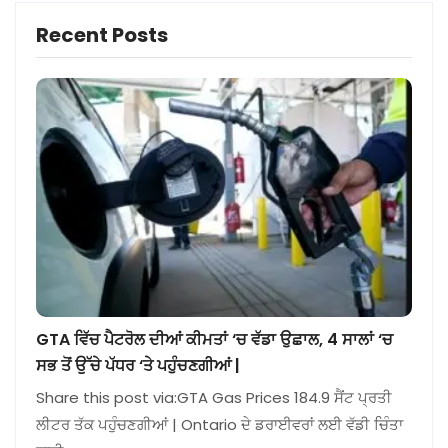
Recent Posts
GTA ਵਿੱਚ ਪੈਟਰੋਲ ਦੀਆਂ ਕੀਮਤਾਂ ‘ਚ ਵੱਡਾ ਉਛਾਲ, 4 ਸਾਲਾਂ ‘ਚ
ਸਭ ਤੋਂ ਉੱਚੇ ਪੱਧਰ ‘ਤੇ ਪਹੁੰਚਣਗੀਆਂ |
Share this post via:GTA Gas Prices 184.9 ਸੈਂਟ ਪ੍ਰਤੀ
ਲੀਟਰ ਤੱਕ ਪਹੁੰਚਣਗੀਆਂ | Ontario ਦੇ ਡਰਾਈਵਰਾਂ ਲਈ ਵੱਡੀ ਚਿੰਤਾ