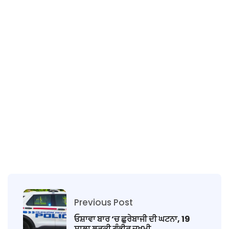
Previous Post
ਓਸ਼ਾਵਾ ਬਾਰ ‘ਚ ਛੁਰੇਬਾਜੀ ਦੀ ਘਟਨਾ, 19
ਸਾਲਾ ਲੜਕੀ ਗੰਭੀਰ ਜ਼ਖਮੀ