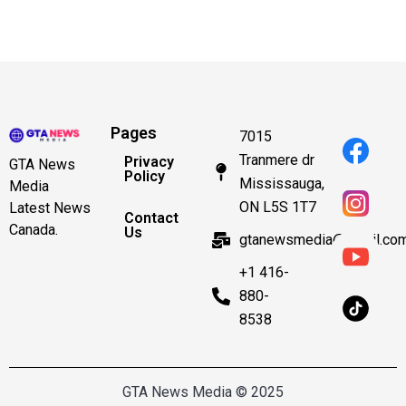
Pages
7015
Tranmere dr
Privacy
GTA News
Policy
Mississauga,
Media
ON L5S 1T7
Latest News
Contact
Canada.
Us
gtanewsmedia@gmail.co
+1 416-
880-
8538
GTA News Media © 2025