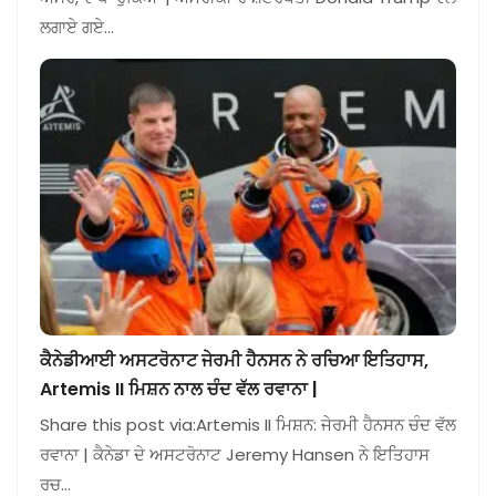
ਲਗਾਏ ਗਏ…
ਕੈਨੇਡੀਆਈ ਅਸਟਰੋਨਾਟ ਜੇਰਮੀ ਹੈਨਸਨ ਨੇ ਰਚਿਆ ਇਤਿਹਾਸ,
Artemis II ਮਿਸ਼ਨ ਨਾਲ ਚੰਦ ਵੱਲ ਰਵਾਨਾ |
Share this post via:Artemis II ਮਿਸ਼ਨ: ਜੇਰਮੀ ਹੈਨਸਨ ਚੰਦ ਵੱਲ
ਰਵਾਨਾ | ਕੈਨੇਡਾ ਦੇ ਅਸਟਰੋਨਾਟ Jeremy Hansen ਨੇ ਇਤਿਹਾਸ
ਰਚ…