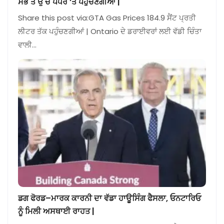
ਸਭ ਤੋਂ ਉੱਚੇ ਪੱਧਰ ‘ਤੇ ਪਹੁੰਚਣਗੀਆਂ |
Share this post via:GTA Gas Prices 184.9 ਸੈਂਟ ਪ੍ਰਤੀ
ਲੀਟਰ ਤੱਕ ਪਹੁੰਚਣਗੀਆਂ | Ontario ਦੇ ਡਰਾਈਵਰਾਂ ਲਈ ਵੱਡੀ ਚਿੰਤਾ
ਵਾਲੀ…
ਡਗ ਫੋਰਡ–ਮਾਰਕ ਕਾਰਨੀ ਦਾ ਵੱਡਾ ਹਾਊਸਿੰਗ ਫੈਸਲਾ, ਓਨਟਾਰਿਓ
ਨੂੰ ਮਿਲੀ ਅਸਥਾਈ ਰਾਹਤ |