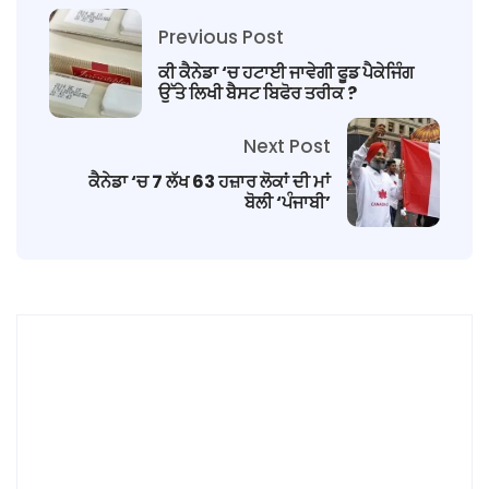
Previous Post
ਕੀ ਕੈਨੇਡਾ ‘ਚ ਹਟਾਈ ਜਾਵੇਗੀ ਫੂਡ ਪੈਕੇਜਿੰਗ
ਉੱਤੇ ਲਿਖੀ ਬੈਸਟ ਬਿਫੋਰ ਤਰੀਕ ?
Next Post
ਕੈਨੇਡਾ ‘ਚ 7 ਲੱਖ 63 ਹਜ਼ਾਰ ਲੋਕਾਂ ਦੀ ਮਾਂ
ਬੋਲੀ ‘ਪੰਜਾਬੀ’