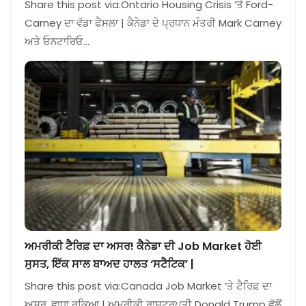
Share this post via:Ontario Housing Crisis ‘ਤੇ Ford-
Carney ਦਾ ਵੱਡਾ ਫੈਸਲਾ | ਕੈਨੇਡਾ ਦੇ ਪ੍ਰਧਾਨ ਮੰਤਰੀ Mark Carney
ਅਤੇ ਓਨਟਾਰਿਓ…
ਅਮਰੀਕੀ ਟੈਰਿਫ਼ ਦਾ ਅਸਰ! ਕੈਨੇਡਾ ਦੀ Job Market ਹੋਈ
ਸੁਸਤ, ਇੱਕ ਸਾਲ ਬਾਅਦ ਹਾਲਤ ‘ਸਟੈਟਿਕ’ |
Share this post via:Canada Job Market ‘ਤੇ ਟੈਰਿਫ਼ ਦਾ
ਅਸਰ, ਵਾਧਾ ਰੁਕਿਆ | ਅਮਰੀਕੀ ਰਾਸ਼ਟਰਪਤੀ Donald Trump ਵੱਲੋਂ