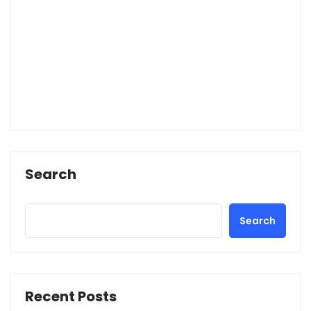
Search
Search
Recent Posts