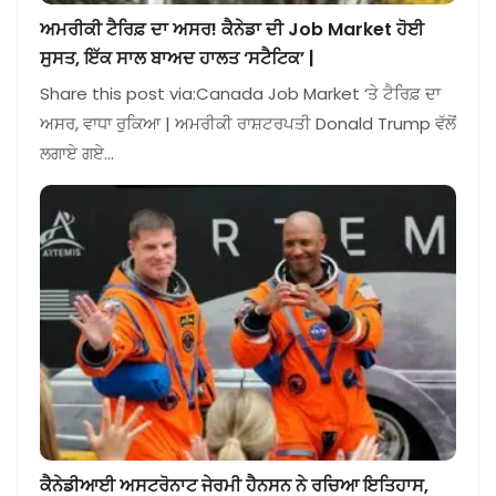
ਅਮਰੀਕੀ ਟੈਰਿਫ਼ ਦਾ ਅਸਰ! ਕੈਨੇਡਾ ਦੀ Job Market ਹੋਈ
ਸੁਸਤ, ਇੱਕ ਸਾਲ ਬਾਅਦ ਹਾਲਤ ‘ਸਟੈਟਿਕ’ |
Share this post via:Canada Job Market ‘ਤੇ ਟੈਰਿਫ਼ ਦਾ
ਅਸਰ, ਵਾਧਾ ਰੁਕਿਆ | ਅਮਰੀਕੀ ਰਾਸ਼ਟਰਪਤੀ Donald Trump ਵੱਲੋਂ
ਲਗਾਏ ਗਏ…
ਕੈਨੇਡੀਆਈ ਅਸਟਰੋਨਾਟ ਜੇਰਮੀ ਹੈਨਸਨ ਨੇ ਰਚਿਆ ਇਤਿਹਾਸ,