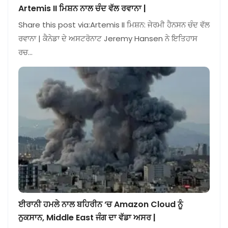
Artemis II ਮਿਸ਼ਨ ਨਾਲ ਚੰਦ ਵੱਲ ਰਵਾਨਾ |
Share this post via:Artemis II ਮਿਸ਼ਨ: ਜੇਰਮੀ ਹੈਨਸਨ ਚੰਦ ਵੱਲ
ਰਵਾਨਾ | ਕੈਨੇਡਾ ਦੇ ਅਸਟਰੋਨਾਟ Jeremy Hansen ਨੇ ਇਤਿਹਾਸ
ਰਚ…
ਈਰਾਨੀ ਹਮਲੇ ਨਾਲ ਬਹਿਰੀਨ ‘ਚ Amazon Cloud ਨੂੰ
ਨੁਕਸਾਨ, Middle East ਜੰਗ ਦਾ ਵੱਡਾ ਅਸਰ |