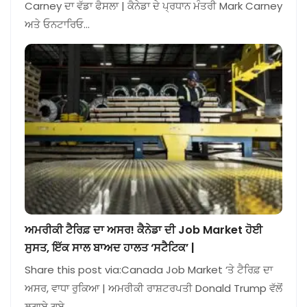
Carney ਦਾ ਵੱਡਾ ਫੈਸਲਾ | ਕੈਨੇਡਾ ਦੇ ਪ੍ਰਧਾਨ ਮੰਤਰੀ Mark Carney
ਅਤੇ ਓਨਟਾਰਿਓ…
ਅਮਰੀਕੀ ਟੈਰਿਫ਼ ਦਾ ਅਸਰ! ਕੈਨੇਡਾ ਦੀ Job Market ਹੋਈ
ਸੁਸਤ, ਇੱਕ ਸਾਲ ਬਾਅਦ ਹਾਲਤ ‘ਸਟੈਟਿਕ’ |
Share this post via:Canada Job Market ‘ਤੇ ਟੈਰਿਫ਼ ਦਾ
ਅਸਰ, ਵਾਧਾ ਰੁਕਿਆ | ਅਮਰੀਕੀ ਰਾਸ਼ਟਰਪਤੀ Donald Trump ਵੱਲੋਂ
ਲਗਾਏ ਗਏ…