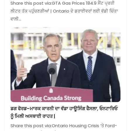
Share this post via:GTA Gas Prices 184.9 ਸੈਂਟ ਪ੍ਰਤੀ
ਲੀਟਰ ਤੱਕ ਪਹੁੰਚਣਗੀਆਂ | Ontario ਦੇ ਡਰਾਈਵਰਾਂ ਲਈ ਵੱਡੀ ਚਿੰਤਾ
ਵਾਲੀ…
ਡਗ ਫੋਰਡ–ਮਾਰਕ ਕਾਰਨੀ ਦਾ ਵੱਡਾ ਹਾਊਸਿੰਗ ਫੈਸਲਾ, ਓਨਟਾਰਿਓ
ਨੂੰ ਮਿਲੀ ਅਸਥਾਈ ਰਾਹਤ |
Share this post via:Ontario Housing Crisis ‘ਤੇ Ford-