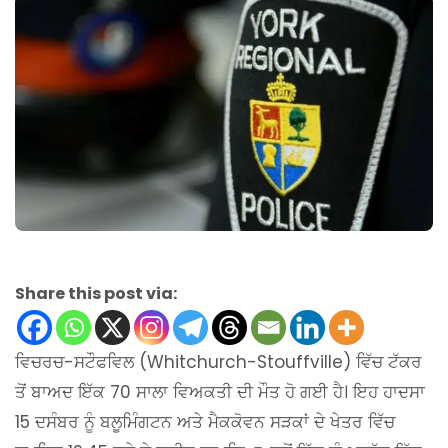
Share this post via:
ਵਿਚਰਚ-ਸਟੌਫਵਿਲ (Whitchurch-Stouffville) ਵਿੱਚ ਟੱਕਰ
ਤੋਂ ਬਾਅਦ ਇੱਕ 70 ਸਾਲਾ ਵਿਅਕਤੀ ਦੀ ਮੌਤ ਹੋ ਗਈ ਹੈ। ਇਹ ਹਾਦਸਾ
15 ਦਸੰਬਰ ਨੂੰ ਬਲੂਮਿੰਗਟਨ ਅਤੇ ਮੈਕਕੋਵਨ ਸੜਕਾਂ ਦੇ ਖੇਤਰ ਵਿੱਚ