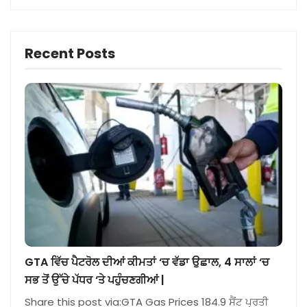
Recent Posts
GTA ਵਿੱਚ ਪੈਟਰੋਲ ਦੀਆਂ ਕੀਮਤਾਂ ‘ਚ ਵੱਡਾ ਉਛਾਲ, 4 ਸਾਲਾਂ ‘ਚ
ਸਭ ਤੋਂ ਉੱਚੇ ਪੱਧਰ ‘ਤੇ ਪਹੁੰਚਣਗੀਆਂ |
Share this post via:GTA Gas Prices 184.9 ਸੈਂਟ ਪ੍ਰਤੀ