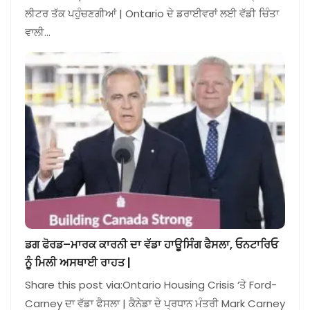
ਲੀਟਰ ਤੱਕ ਪਹੁੰਚਣਗੀਆਂ | Ontario ਦੇ ਡਰਾਈਵਰਾਂ ਲਈ ਵੱਡੀ ਚਿੰਤਾ
ਵਾਲੀ…
ਡਗ ਫੋਰਡ–ਮਾਰਕ ਕਾਰਨੀ ਦਾ ਵੱਡਾ ਹਾਊਸਿੰਗ ਫੈਸਲਾ, ਓਨਟਾਰਿਓ
ਨੂੰ ਮਿਲੀ ਅਸਥਾਈ ਰਾਹਤ |
Share this post via:Ontario Housing Crisis ‘ਤੇ Ford-
Carney ਦਾ ਵੱਡਾ ਫੈਸਲਾ | ਕੈਨੇਡਾ ਦੇ ਪ੍ਰਧਾਨ ਮੰਤਰੀ Mark Carney