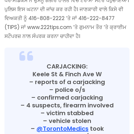
ਪੈਰਾਮੈਡਿਕਸ ਨੇ ਉਸਨੂੰ ਗੰਭੀਰ ਹਾਲਤ ਵਿੱਚ ਟਰਾਮਾ ਸੈਂਟਰ ਪਹੁੰਚਾਇਆ।
ਪੁਲਿਸ ਇਸ ਘਟਨਾ ਦੀ ਜਾਂਚ ਕਰ ਰਹੀ ਹੈ। ਜਾਣਕਾਰੀ ਵਾਲੇ ਕਿਸੇ ਵੀ
ਵਿਅਕਤੀ ਨੂੰ 416-808-2222 ‘ਤੇ ਜਾਂ 416-222-8477
(TIPS) ਜਾਂ www.222tips.com ‘ਤੇ ਗੁਮਨਾਮ ਤੌਰ ‘ਤੇ ਕ੍ਰਾਈਮ
ਸਟੌਪਰਜ਼ ਨਾਲ ਸੰਪਰਕ ਕਰਨਾ ਚਾਹੀਦਾ ਹੈ।
CARJACKING:
Keele St & Finch Ave W
– reports of a carjacking
– police o/s
– confirmed carjacking
– 4 suspects, firearm involved
– victim stabbed
– vehicle stolen
–
@TorontoMedics
took