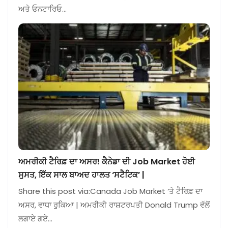
ਅਤੇ ਓਨਟਾਰਿਓ…
ਅਮਰੀਕੀ ਟੈਰਿਫ਼ ਦਾ ਅਸਰ! ਕੈਨੇਡਾ ਦੀ Job Market ਹੋਈ
ਸੁਸਤ, ਇੱਕ ਸਾਲ ਬਾਅਦ ਹਾਲਤ ‘ਸਟੈਟਿਕ’ |
Share this post via:Canada Job Market ‘ਤੇ ਟੈਰਿਫ਼ ਦਾ
ਅਸਰ, ਵਾਧਾ ਰੁਕਿਆ | ਅਮਰੀਕੀ ਰਾਸ਼ਟਰਪਤੀ Donald Trump ਵੱਲੋਂ
ਲਗਾਏ ਗਏ…