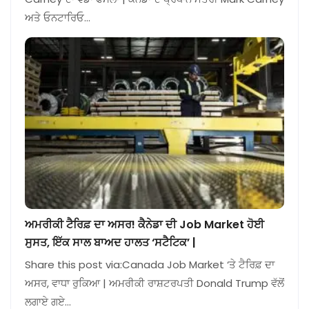
ਅਤੇ ਓਨਟਾਰਿਓ…
ਅਮਰੀਕੀ ਟੈਰਿਫ਼ ਦਾ ਅਸਰ! ਕੈਨੇਡਾ ਦੀ Job Market ਹੋਈ
ਸੁਸਤ, ਇੱਕ ਸਾਲ ਬਾਅਦ ਹਾਲਤ ‘ਸਟੈਟਿਕ’ |
Share this post via:Canada Job Market ‘ਤੇ ਟੈਰਿਫ਼ ਦਾ
ਅਸਰ, ਵਾਧਾ ਰੁਕਿਆ | ਅਮਰੀਕੀ ਰਾਸ਼ਟਰਪਤੀ Donald Trump ਵੱਲੋਂ
ਲਗਾਏ ਗਏ…