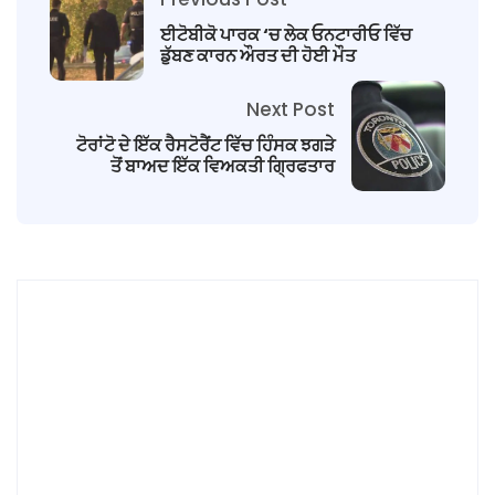
ਈਟੋਬੀਕੋ ਪਾਰਕ ‘ਚ ਲੇਕ ਓਨਟਾਰੀਓ ਵਿੱਚ
ਡੁੱਬਣ ਕਾਰਨ ਔਰਤ ਦੀ ਹੋਈ ਮੌਤ
Next Post
ਟੋਰਾਂਟੋ ਦੇ ਇੱਕ ਰੈਸਟੋਰੈਂਟ ਵਿੱਚ ਹਿੰਸਕ ਝਗੜੇ
ਤੋਂ ਬਾਅਦ ਇੱਕ ਵਿਅਕਤੀ ਗ੍ਰਿਫਤਾਰ