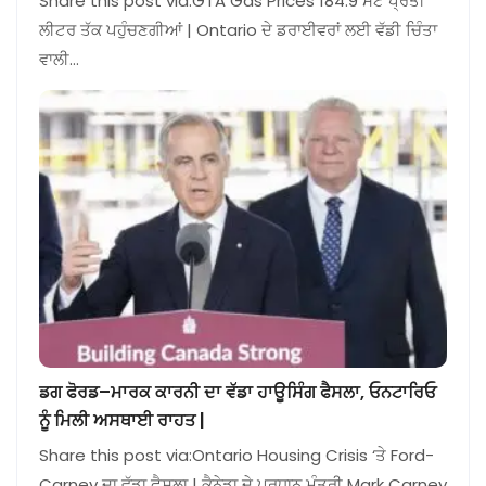
Share this post via:GTA Gas Prices 184.9 ਸੈਂਟ ਪ੍ਰਤੀ
ਲੀਟਰ ਤੱਕ ਪਹੁੰਚਣਗੀਆਂ | Ontario ਦੇ ਡਰਾਈਵਰਾਂ ਲਈ ਵੱਡੀ ਚਿੰਤਾ
ਵਾਲੀ…
ਡਗ ਫੋਰਡ–ਮਾਰਕ ਕਾਰਨੀ ਦਾ ਵੱਡਾ ਹਾਊਸਿੰਗ ਫੈਸਲਾ, ਓਨਟਾਰਿਓ
ਨੂੰ ਮਿਲੀ ਅਸਥਾਈ ਰਾਹਤ |
Share this post via:Ontario Housing Crisis ‘ਤੇ Ford-
Carney ਦਾ ਵੱਡਾ ਫੈਸਲਾ | ਕੈਨੇਡਾ ਦੇ ਪ੍ਰਧਾਨ ਮੰਤਰੀ Mark Carney