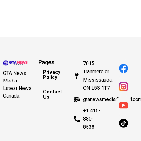
Pages
7015
Tranmere dr
Privacy
GTA News
Policy
Mississauga,
Media
ON L5S 1T7
Latest News
Contact
Canada.
Us
gtanewsmedia@gmail.co
+1 416-
880-
8538