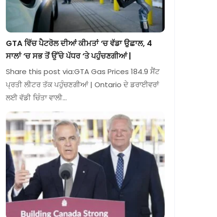
GTA ਵਿੱਚ ਪੈਟਰੋਲ ਦੀਆਂ ਕੀਮਤਾਂ ‘ਚ ਵੱਡਾ ਉਛਾਲ, 4
ਸਾਲਾਂ ‘ਚ ਸਭ ਤੋਂ ਉੱਚੇ ਪੱਧਰ ‘ਤੇ ਪਹੁੰਚਣਗੀਆਂ |
Share this post via:GTA Gas Prices 184.9 ਸੈਂਟ
ਪ੍ਰਤੀ ਲੀਟਰ ਤੱਕ ਪਹੁੰਚਣਗੀਆਂ | Ontario ਦੇ ਡਰਾਈਵਰਾਂ
ਲਈ ਵੱਡੀ ਚਿੰਤਾ ਵਾਲੀ…