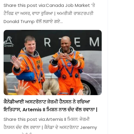
Share this post via:Canada Job Market ‘ਤੇ
ਟੈਰਿਫ਼ ਦਾ ਅਸਰ, ਵਾਧਾ ਰੁਕਿਆ | ਅਮਰੀਕੀ ਰਾਸ਼ਟਰਪਤੀ
Donald Trump ਵੱਲੋਂ ਲਗਾਏ ਗਏ…
ਕੈਨੇਡੀਆਈ ਅਸਟਰੋਨਾਟ ਜੇਰਮੀ ਹੈਨਸਨ ਨੇ ਰਚਿਆ
ਇਤਿਹਾਸ, Artemis II ਮਿਸ਼ਨ ਨਾਲ ਚੰਦ ਵੱਲ ਰਵਾਨਾ |
Share this post via:Artemis II ਮਿਸ਼ਨ: ਜੇਰਮੀ
ਹੈਨਸਨ ਚੰਦ ਵੱਲ ਰਵਾਨਾ | ਕੈਨੇਡਾ ਦੇ ਅਸਟਰੋਨਾਟ Jeremy