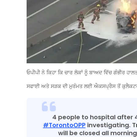
ਓਪੀਪੀ ਨੇ ਕਿਹਾ ਕਿ ਚਾਰ ਲੋਕਾਂ ਨੂੰ ਬਾਅਦ ਵਿੱਚ ਗੰਭੀਰ
ਸਫਾਈ ਅਤੇ ਸੜਕ ਦੀ ਮੁਰੰਮਤ ਲਈ ਐਕਸਪ੍ਰੈਸ ਤੋਂ ਕੁਲੈਕਟਰ 
4 people to hospital after 
#TorontoOPP
investigating. T
will be closed all mornin