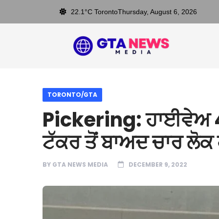
22.1°C Toronto
Thursday, August 6, 2026
TORONTO/GTA
Pickering: ਹਾਈਵੇਅ 4
ਟੱਕਰ ਤੋਂ ਬਾਅਦ ਚਾਰ ਲੋ
BY
GTA NEWS MEDIA
DECEMBER 9, 2022