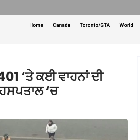
Home
Canada
Toronto/GTA
World
01 ‘ਤੇ ਕਈ ਵਾਹਨਾਂ ਦੀ
ਕ ਹਸਪਤਾਲ ‘ਚ