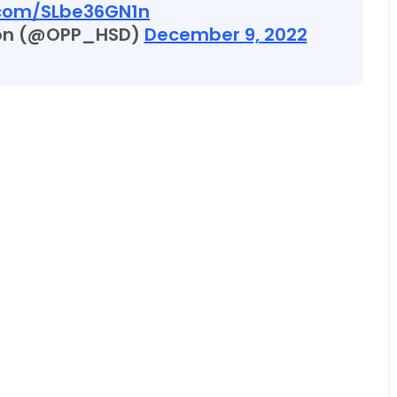
r.com/SLbe36GN1n
sion (@OPP_HSD)
December 9, 2022