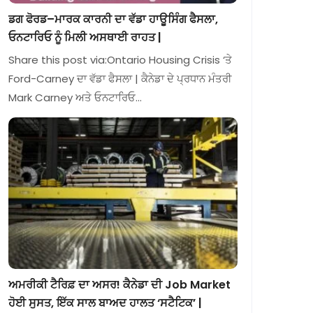
ਡਗ ਫੋਰਡ–ਮਾਰਕ ਕਾਰਨੀ ਦਾ ਵੱਡਾ ਹਾਊਸਿੰਗ ਫੈਸਲਾ,
ਓਨਟਾਰਿਓ ਨੂੰ ਮਿਲੀ ਅਸਥਾਈ ਰਾਹਤ |
Share this post via:Ontario Housing Crisis ‘ਤੇ
Ford-Carney ਦਾ ਵੱਡਾ ਫੈਸਲਾ | ਕੈਨੇਡਾ ਦੇ ਪ੍ਰਧਾਨ ਮੰਤਰੀ
Mark Carney ਅਤੇ ਓਨਟਾਰਿਓ…
ਅਮਰੀਕੀ ਟੈਰਿਫ਼ ਦਾ ਅਸਰ! ਕੈਨੇਡਾ ਦੀ Job Market
ਹੋਈ ਸੁਸਤ, ਇੱਕ ਸਾਲ ਬਾਅਦ ਹਾਲਤ ‘ਸਟੈਟਿਕ’ |