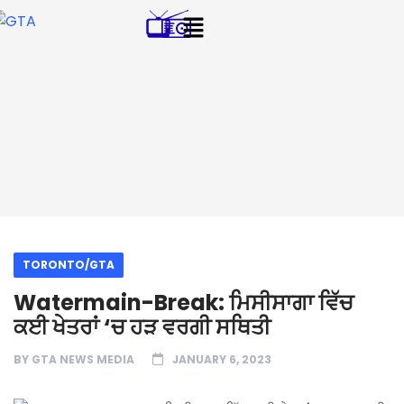
TORONTO/GTA
Watermain-Break: ਮਿਸੀਸਾਗਾ ਵਿੱਚ
ਕਈ ਖੇਤਰਾਂ ‘ਚ ਹੜ ਵਰਗੀ ਸਥਿਤੀ
BY
GTA NEWS MEDIA
JANUARY 6, 2023