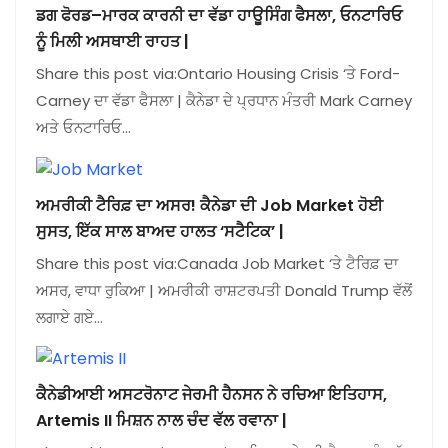
ਡਗ ਫੋਰਡ–ਮਾਰਕ ਕਾਰਨੀ ਦਾ ਵੱਡਾ ਹਾਊਸਿੰਗ ਫੈਸਲਾ, ਓਨਟਾਰਿਓ
ਨੂੰ ਮਿਲੀ ਅਸਥਾਈ ਰਾਹਤ |
Share this post via:Ontario Housing Crisis ‘ਤੇ Ford-
Carney ਦਾ ਵੱਡਾ ਫੈਸਲਾ | ਕੈਨੇਡਾ ਦੇ ਪ੍ਰਧਾਨ ਮੰਤਰੀ Mark Carney
ਅਤੇ ਓਨਟਾਰਿਓ…
ਅਮਰੀਕੀ ਟੈਰਿਫ਼ ਦਾ ਅਸਰ! ਕੈਨੇਡਾ ਦੀ Job Market ਹੋਈ
ਸੁਸਤ, ਇੱਕ ਸਾਲ ਬਾਅਦ ਹਾਲਤ ‘ਸਟੈਟਿਕ’ |
Share this post via:Canada Job Market ‘ਤੇ ਟੈਰਿਫ਼ ਦਾ
ਅਸਰ, ਵਾਧਾ ਰੁਕਿਆ | ਅਮਰੀਕੀ ਰਾਸ਼ਟਰਪਤੀ Donald Trump ਵੱਲੋਂ
ਲਗਾਏ ਗਏ…
ਕੈਨੇਡੀਆਈ ਅਸਟਰੋਨਾਟ ਜੇਰਮੀ ਹੈਨਸਨ ਨੇ ਰਚਿਆ ਇਤਿਹਾਸ,
Artemis II ਮਿਸ਼ਨ ਨਾਲ ਚੰਦ ਵੱਲ ਰਵਾਨਾ |