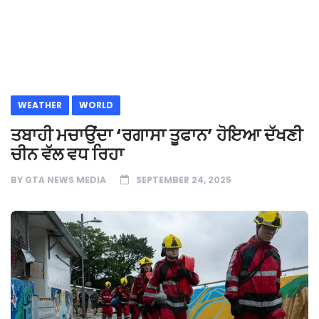
WEATHER
WORLD
ਤਬਾਹੀ ਮਚਾਉਂਦਾ ‘ਰਗਾਸਾ ਤੂਫਾਨ’ ਹੋਇਆ ਦੱਖਣੀ
ਚੀਨ ਵੱਲ ਵਧ ਰਿਹਾ
BY
GTA NEWS MEDIA
SEPTEMBER 24, 2025