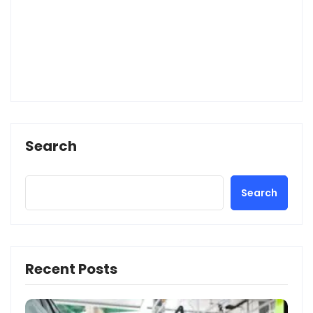
Search
Search
Recent Posts