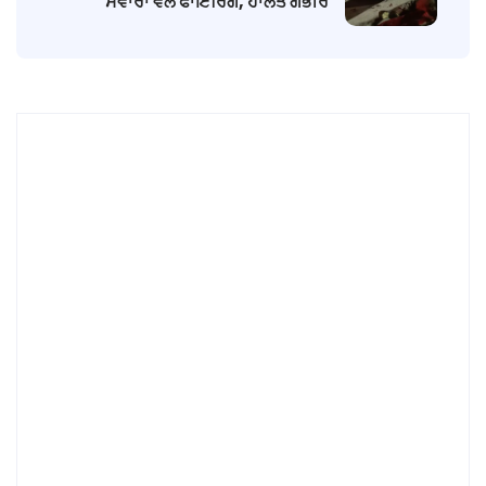
ਸਵਾਰਾਂ ਵੱਲੋਂ ਫਾਇਰਿੰਗ, ਹਾਲਤ ਗੰਭੀਰ