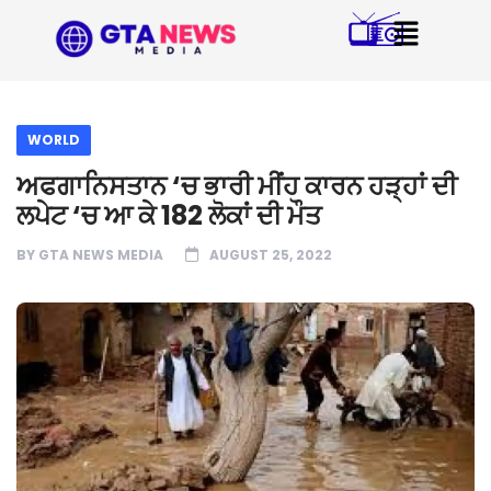
WORLD
ਅਫਗਾਨਿਸਤਾਨ ‘ਚ ਭਾਰੀ ਮੀਂਹ ਕਾਰਨ ਹੜ੍ਹਾਂ ਦੀ
ਲਪੇਟ ‘ਚ ਆ ਕੇ 182 ਲੋਕਾਂ ਦੀ ਮੌਤ
BY
GTA NEWS MEDIA
AUGUST 25, 2022