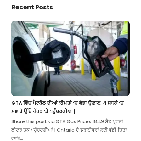
Recent Posts
GTA ਵਿੱਚ ਪੈਟਰੋਲ ਦੀਆਂ ਕੀਮਤਾਂ ‘ਚ ਵੱਡਾ ਉਛਾਲ, 4 ਸਾਲਾਂ ‘ਚ
ਸਭ ਤੋਂ ਉੱਚੇ ਪੱਧਰ ‘ਤੇ ਪਹੁੰਚਣਗੀਆਂ |
Share this post via:GTA Gas Prices 184.9 ਸੈਂਟ ਪ੍ਰਤੀ
ਲੀਟਰ ਤੱਕ ਪਹੁੰਚਣਗੀਆਂ | Ontario ਦੇ ਡਰਾਈਵਰਾਂ ਲਈ ਵੱਡੀ ਚਿੰਤਾ
ਵਾਲੀ…