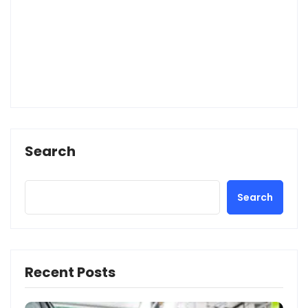
Search
Search
Recent Posts