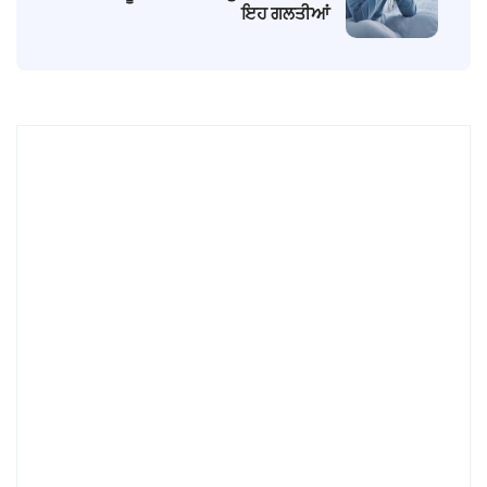
ਇਹ ਗਲਤੀਆਂ