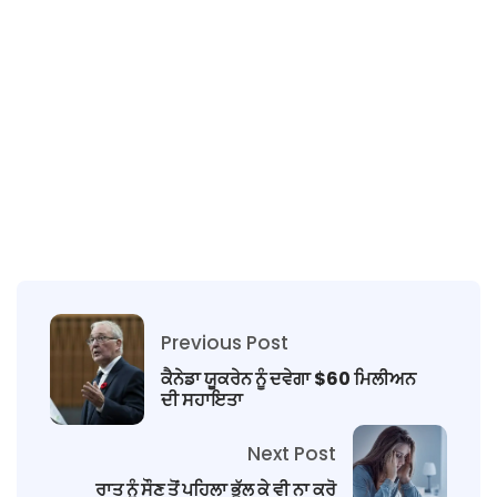
Previous Post
ਕੈਨੇਡਾ ਯੂਕਰੇਨ ਨੂੰ ਦਵੇਗਾ $60 ਮਿਲੀਅਨ
ਦੀ ਸਹਾਇਤਾ
Next Post
ਰਾਤ ਨੂੰ ਸੌਣ ਤੋਂ ਪਹਿਲਾ ਭੁੱਲ ਕੇ ਵੀ ਨਾ ਕਰੋ