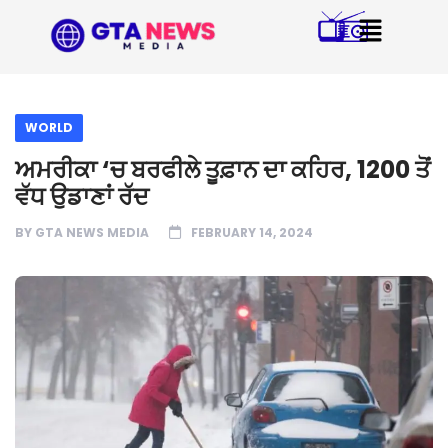
WORLD
ਅਮਰੀਕਾ ‘ਚ ਬਰਫੀਲੇ ਤੂਫ਼ਾਨ ਦਾ ਕਹਿਰ, 1200 ਤੋਂ
ਵੱਧ ਉਡਾਣਾਂ ਰੱਦ
BY
GTA NEWS MEDIA
FEBRUARY 14, 2024