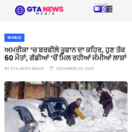
WORLD
ਅਮਰੀਕਾ ‘ਚ ਬਰਫੀਲੇ ਤੂਫਾਨ ਦਾ ਕਹਿਰ, ਹੁਣ ਤੱਕ
60 ਮੌਤਾਂ, ਗੱਡੀਆਂ ‘ਚੋਂ ਮਿਲ ਰਹੀਆਂ ਜੰਮੀਆਂ ਲਾਸ਼ਾਂ
BY
GTA NEWS MEDIA
DECEMBER 28, 2022