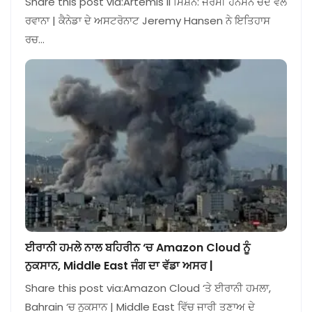
Share this post via:Artemis II ਮਿਸ਼ਨ: ਜੇਰਮੀ ਹੈਨਸਨ ਚੰਦ ਵੱਲ
ਰਵਾਨਾ | ਕੈਨੇਡਾ ਦੇ ਅਸਟਰੋਨਾਟ Jeremy Hansen ਨੇ ਇਤਿਹਾਸ
ਰਚ…
ਈਰਾਨੀ ਹਮਲੇ ਨਾਲ ਬਹਿਰੀਨ ‘ਚ Amazon Cloud ਨੂੰ
ਨੁਕਸਾਨ, Middle East ਜੰਗ ਦਾ ਵੱਡਾ ਅਸਰ |
Share this post via:Amazon Cloud ‘ਤੇ ਈਰਾਨੀ ਹਮਲਾ,
Bahrain ‘ਚ ਨੁਕਸਾਨ | Middle East ਵਿੱਚ ਜਾਰੀ ਤਣਾਅ ਦੇ