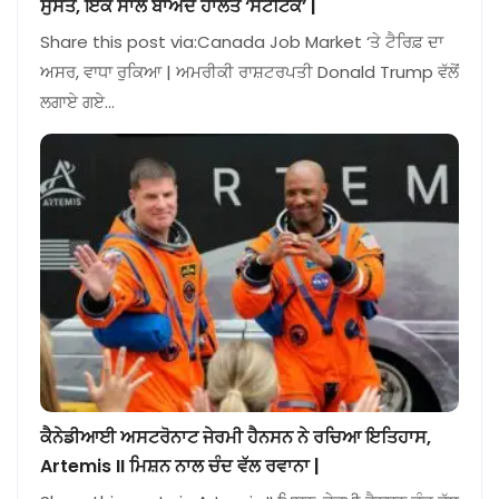
ਸੁਸਤ, ਇੱਕ ਸਾਲ ਬਾਅਦ ਹਾਲਤ ‘ਸਟੈਟਿਕ’ |
Share this post via:Canada Job Market ‘ਤੇ ਟੈਰਿਫ਼ ਦਾ
ਅਸਰ, ਵਾਧਾ ਰੁਕਿਆ | ਅਮਰੀਕੀ ਰਾਸ਼ਟਰਪਤੀ Donald Trump ਵੱਲੋਂ
ਲਗਾਏ ਗਏ…
ਕੈਨੇਡੀਆਈ ਅਸਟਰੋਨਾਟ ਜੇਰਮੀ ਹੈਨਸਨ ਨੇ ਰਚਿਆ ਇਤਿਹਾਸ,
Artemis II ਮਿਸ਼ਨ ਨਾਲ ਚੰਦ ਵੱਲ ਰਵਾਨਾ |