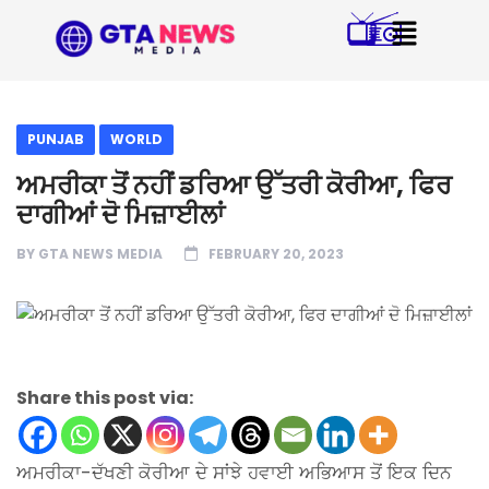
PUNJAB
WORLD
ਅਮਰੀਕਾ ਤੋਂ ਨਹੀਂ ਡਰਿਆ ਉੱਤਰੀ ਕੋਰੀਆ, ਫਿਰ
ਦਾਗੀਆਂ ਦੋ ਮਿਜ਼ਾਈਲਾਂ
BY
GTA NEWS MEDIA
FEBRUARY 20, 2023
Share this post via:
ਅਮਰੀਕਾ-ਦੱਖਣੀ ਕੋਰੀਆ ਦੇ ਸਾਂਝੇ ਹਵਾਈ ਅਭਿਆਸ ਤੋਂ ਇਕ ਦਿਨ