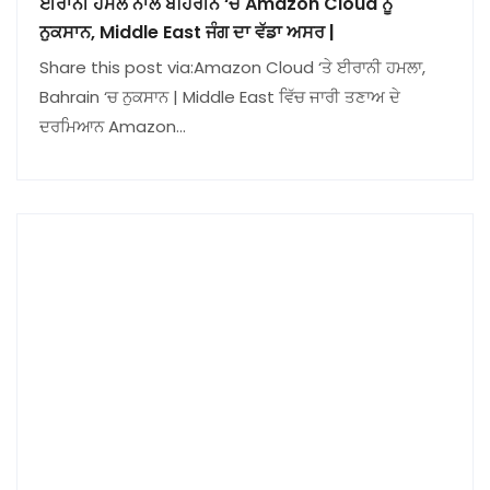
ਈਰਾਨੀ ਹਮਲੇ ਨਾਲ ਬਹਿਰੀਨ ‘ਚ Amazon Cloud ਨੂੰ
ਨੁਕਸਾਨ, Middle East ਜੰਗ ਦਾ ਵੱਡਾ ਅਸਰ |
Share this post via:Amazon Cloud ‘ਤੇ ਈਰਾਨੀ ਹਮਲਾ,
Bahrain ‘ਚ ਨੁਕਸਾਨ | Middle East ਵਿੱਚ ਜਾਰੀ ਤਣਾਅ ਦੇ
ਦਰਮਿਆਨ Amazon…