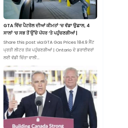
GTA ਵਿੱਚ ਪੈਟਰੋਲ ਦੀਆਂ ਕੀਮਤਾਂ ‘ਚ ਵੱਡਾ ਉਛਾਲ, 4
ਸਾਲਾਂ ‘ਚ ਸਭ ਤੋਂ ਉੱਚੇ ਪੱਧਰ ‘ਤੇ ਪਹੁੰਚਣਗੀਆਂ |
Share this post via:GTA Gas Prices 184.9 ਸੈਂਟ
ਪ੍ਰਤੀ ਲੀਟਰ ਤੱਕ ਪਹੁੰਚਣਗੀਆਂ | Ontario ਦੇ ਡਰਾਈਵਰਾਂ
ਲਈ ਵੱਡੀ ਚਿੰਤਾ ਵਾਲੀ…