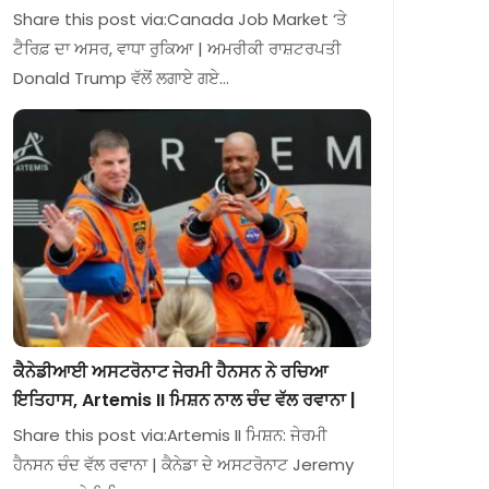
Share this post via:Canada Job Market ‘ਤੇ
ਟੈਰਿਫ਼ ਦਾ ਅਸਰ, ਵਾਧਾ ਰੁਕਿਆ | ਅਮਰੀਕੀ ਰਾਸ਼ਟਰਪਤੀ
Donald Trump ਵੱਲੋਂ ਲਗਾਏ ਗਏ…
ਕੈਨੇਡੀਆਈ ਅਸਟਰੋਨਾਟ ਜੇਰਮੀ ਹੈਨਸਨ ਨੇ ਰਚਿਆ
ਇਤਿਹਾਸ, Artemis II ਮਿਸ਼ਨ ਨਾਲ ਚੰਦ ਵੱਲ ਰਵਾਨਾ |
Share this post via:Artemis II ਮਿਸ਼ਨ: ਜੇਰਮੀ
ਹੈਨਸਨ ਚੰਦ ਵੱਲ ਰਵਾਨਾ | ਕੈਨੇਡਾ ਦੇ ਅਸਟਰੋਨਾਟ Jeremy