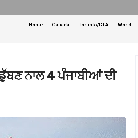
Home
Canada
Toronto/GTA
World
ੁੱਬਣ ਨਾਲ 4 ਪੰਜਾਬੀਆਂ ਦੀ