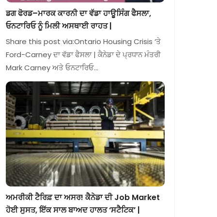
ਡਗ ਫੋਰਡ–ਮਾਰਕ ਕਾਰਨੀ ਦਾ ਵੱਡਾ ਹਾਊਸਿੰਗ ਫੈਸਲਾ,
ਓਨਟਾਰਿਓ ਨੂੰ ਮਿਲੀ ਅਸਥਾਈ ਰਾਹਤ |
Share this post via:Ontario Housing Crisis ‘ਤੇ
Ford-Carney ਦਾ ਵੱਡਾ ਫੈਸਲਾ | ਕੈਨੇਡਾ ਦੇ ਪ੍ਰਧਾਨ ਮੰਤਰੀ
Mark Carney ਅਤੇ ਓਨਟਾਰਿਓ…
ਅਮਰੀਕੀ ਟੈਰਿਫ਼ ਦਾ ਅਸਰ! ਕੈਨੇਡਾ ਦੀ Job Market
ਹੋਈ ਸੁਸਤ, ਇੱਕ ਸਾਲ ਬਾਅਦ ਹਾਲਤ ‘ਸਟੈਟਿਕ’ |