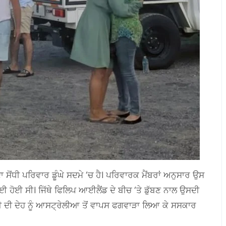
ੋਂਧੀ ਪਰਿਵਾਰ ਡੂੰਘੇ ਸਦਮੇ ‘ਚ ਹੈ। ਪਰਿਵਾਰਕ ਮੈਂਬਰਾਂ ਅਨੁਸਾਰ ਉਸ
 ਹੋਈ ਸੀ। ਜਿੱਥੇ ਫਿਲਿਪ ਆਈਲੈਂਡ ਦੇ ਬੀਚ ‘ਤੇ ਡੁੱਬਣ ਨਾਲ ਉਸਦੀ
ਂਧੀ ਦੀ ਦੇਹ ਨੂੰ ਆਸਟ੍ਰੇਲੀਆ ਤੋਂ ਵਾਪਸ ਫਗਵਾੜਾ ਲਿਆ ਕੇ ਸਸਕਾਰ