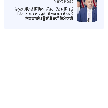
Next Post
ਓਨਟਾਰੀਓ ਦੇ ਸਿੱਖਿਆ ਮੰਤਰੀ ਟੌਡ ਸਮਿੱਥ ਨੇ
ਦਿੱਤਾ ਅਸਤੀਫਾ, ਪ੍ਰੀਮੀਅਰ ਡਗ ਫੋਰਡ ਨੇ
ਜਿਲ ਡਨਲੌਪ ਨੂੰ ਸੌਂਪੀ ਨਵੀਂ ਜ਼ਿੰਮੇਵਾਰੀ