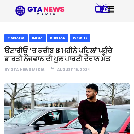
CANADA
INDIA
PUNJAB
WORLD
ਓਂਟਾਰੀਓ ‘ਚ ਕਰੀਬ 8 ਮਹੀਨੇ ਪਹਿਲਾਂ ਪਹੁੰਚੇ
ਭਾਰਤੀ ਨੌਜਵਾਨ ਦੀ ਪੂਲ ਪਾਰਟੀ ਦੌਰਾਨ ਮੌਤ
BY
GTA NEWS MEDIA
AUGUST 16, 2024