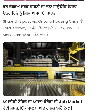
ਡਗ ਫੋਰਡ–ਮਾਰਕ ਕਾਰਨੀ ਦਾ ਵੱਡਾ ਹਾਊਸਿੰਗ ਫੈਸਲਾ,
ਓਨਟਾਰਿਓ ਨੂੰ ਮਿਲੀ ਅਸਥਾਈ ਰਾਹਤ |
Share this post via:Ontario Housing Crisis ‘ਤੇ
Ford-Carney ਦਾ ਵੱਡਾ ਫੈਸਲਾ | ਕੈਨੇਡਾ ਦੇ ਪ੍ਰਧਾਨ ਮੰਤਰੀ
Mark Carney ਅਤੇ ਓਨਟਾਰਿਓ…
ਅਮਰੀਕੀ ਟੈਰਿਫ਼ ਦਾ ਅਸਰ! ਕੈਨੇਡਾ ਦੀ Job Market
ਹੋਈ ਸੁਸਤ, ਇੱਕ ਸਾਲ ਬਾਅਦ ਹਾਲਤ ‘ਸਟੈਟਿਕ’ |