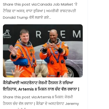
Share this post via:Canada Job Market ‘ਤੇ
ਟੈਰਿਫ਼ ਦਾ ਅਸਰ, ਵਾਧਾ ਰੁਕਿਆ | ਅਮਰੀਕੀ ਰਾਸ਼ਟਰਪਤੀ
Donald Trump ਵੱਲੋਂ ਲਗਾਏ ਗਏ…
ਕੈਨੇਡੀਆਈ ਅਸਟਰੋਨਾਟ ਜੇਰਮੀ ਹੈਨਸਨ ਨੇ ਰਚਿਆ
ਇਤਿਹਾਸ, Artemis II ਮਿਸ਼ਨ ਨਾਲ ਚੰਦ ਵੱਲ ਰਵਾਨਾ |
Share this post via:Artemis II ਮਿਸ਼ਨ: ਜੇਰਮੀ
ਹੈਨਸਨ ਚੰਦ ਵੱਲ ਰਵਾਨਾ | ਕੈਨੇਡਾ ਦੇ ਅਸਟਰੋਨਾਟ Jeremy