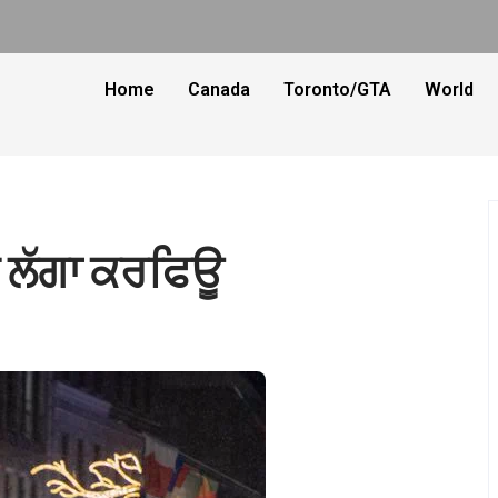
Home
Canada
Toronto/GTA
World
’ਚ ਲੱਗਾ ਕਰਫਿਊ