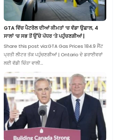
GTA ਵਿੱਚ ਪੈਟਰੋਲ ਦੀਆਂ ਕੀਮਤਾਂ ‘ਚ ਵੱਡਾ ਉਛਾਲ, 4
ਸਾਲਾਂ ‘ਚ ਸਭ ਤੋਂ ਉੱਚੇ ਪੱਧਰ ‘ਤੇ ਪਹੁੰਚਣਗੀਆਂ |
Share this post via:GTA Gas Prices 184.9 ਸੈਂਟ
ਪ੍ਰਤੀ ਲੀਟਰ ਤੱਕ ਪਹੁੰਚਣਗੀਆਂ | Ontario ਦੇ ਡਰਾਈਵਰਾਂ
ਲਈ ਵੱਡੀ ਚਿੰਤਾ ਵਾਲੀ…