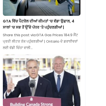
GTA ਵਿੱਚ ਪੈਟਰੋਲ ਦੀਆਂ ਕੀਮਤਾਂ ‘ਚ ਵੱਡਾ ਉਛਾਲ, 4
ਸਾਲਾਂ ‘ਚ ਸਭ ਤੋਂ ਉੱਚੇ ਪੱਧਰ ‘ਤੇ ਪਹੁੰਚਣਗੀਆਂ |
Share this post via:GTA Gas Prices 184.9 ਸੈਂਟ
ਪ੍ਰਤੀ ਲੀਟਰ ਤੱਕ ਪਹੁੰਚਣਗੀਆਂ | Ontario ਦੇ ਡਰਾਈਵਰਾਂ
ਲਈ ਵੱਡੀ ਚਿੰਤਾ ਵਾਲੀ…