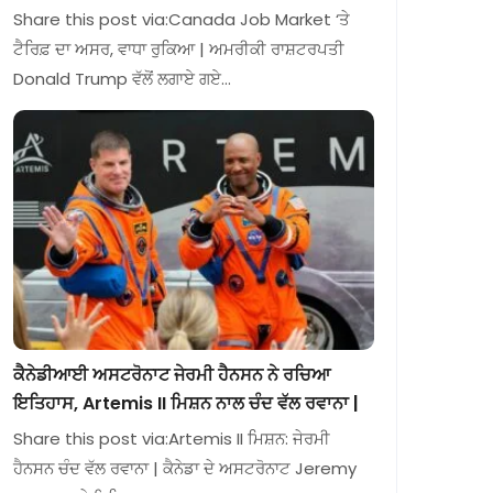
Share this post via:Canada Job Market ‘ਤੇ
ਟੈਰਿਫ਼ ਦਾ ਅਸਰ, ਵਾਧਾ ਰੁਕਿਆ | ਅਮਰੀਕੀ ਰਾਸ਼ਟਰਪਤੀ
Donald Trump ਵੱਲੋਂ ਲਗਾਏ ਗਏ…
ਕੈਨੇਡੀਆਈ ਅਸਟਰੋਨਾਟ ਜੇਰਮੀ ਹੈਨਸਨ ਨੇ ਰਚਿਆ
ਇਤਿਹਾਸ, Artemis II ਮਿਸ਼ਨ ਨਾਲ ਚੰਦ ਵੱਲ ਰਵਾਨਾ |
Share this post via:Artemis II ਮਿਸ਼ਨ: ਜੇਰਮੀ
ਹੈਨਸਨ ਚੰਦ ਵੱਲ ਰਵਾਨਾ | ਕੈਨੇਡਾ ਦੇ ਅਸਟਰੋਨਾਟ Jeremy