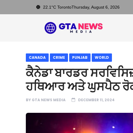
22.1°C Toronto
Thursday, August 6, 2026
CANADA
CRIME
PUNJAB
WORLD
ਕੈਨੇਡਾ ਬਾਰਡਰ ਸਰਵਿਸਿ
ਹਥਿਆਰ ਅਤੇ ਘੁਸਪੈਠ ਰੋ
BY
GTA NEWS MEDIA
DECEMBER 11, 2024