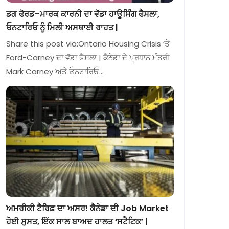
ਡਗ ਫੋਰਡ–ਮਾਰਕ ਕਾਰਨੀ ਦਾ ਵੱਡਾ ਹਾਊਸਿੰਗ ਫੈਸਲਾ,
ਓਨਟਾਰਿਓ ਨੂੰ ਮਿਲੀ ਅਸਥਾਈ ਰਾਹਤ |
Share this post via:Ontario Housing Crisis ‘ਤੇ
Ford-Carney ਦਾ ਵੱਡਾ ਫੈਸਲਾ | ਕੈਨੇਡਾ ਦੇ ਪ੍ਰਧਾਨ ਮੰਤਰੀ
Mark Carney ਅਤੇ ਓਨਟਾਰਿਓ…
ਅਮਰੀਕੀ ਟੈਰਿਫ਼ ਦਾ ਅਸਰ! ਕੈਨੇਡਾ ਦੀ Job Market
ਹੋਈ ਸੁਸਤ, ਇੱਕ ਸਾਲ ਬਾਅਦ ਹਾਲਤ ‘ਸਟੈਟਿਕ’ |