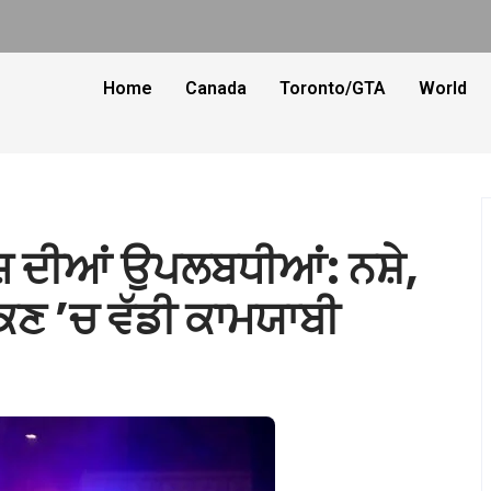
Home
Canada
Toronto/GTA
World
ਜ਼ ਦੀਆਂ ਉਪਲਬਧੀਆਂ: ਨਸ਼ੇ,
ਕਣ ’ਚ ਵੱਡੀ ਕਾਮਯਾਬੀ