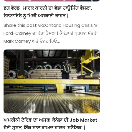
ਡਗ ਫੋਰਡ–ਮਾਰਕ ਕਾਰਨੀ ਦਾ ਵੱਡਾ ਹਾਊਸਿੰਗ ਫੈਸਲਾ,
ਓਨਟਾਰਿਓ ਨੂੰ ਮਿਲੀ ਅਸਥਾਈ ਰਾਹਤ |
Share this post via:Ontario Housing Crisis ‘ਤੇ
Ford-Carney ਦਾ ਵੱਡਾ ਫੈਸਲਾ | ਕੈਨੇਡਾ ਦੇ ਪ੍ਰਧਾਨ ਮੰਤਰੀ
Mark Carney ਅਤੇ ਓਨਟਾਰਿਓ…
ਅਮਰੀਕੀ ਟੈਰਿਫ਼ ਦਾ ਅਸਰ! ਕੈਨੇਡਾ ਦੀ Job Market
ਹੋਈ ਸੁਸਤ, ਇੱਕ ਸਾਲ ਬਾਅਦ ਹਾਲਤ ‘ਸਟੈਟਿਕ’ |