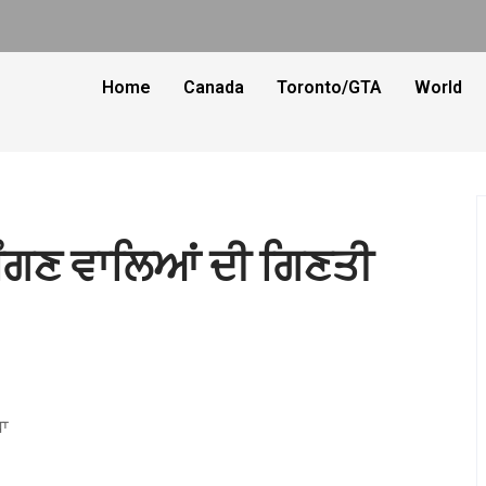
Home
Canada
Toronto/GTA
World
ਮੰਗਣ ਵਾਲਿਆਂ ਦੀ ਗਿਣਤੀ