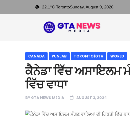
22.1°C Toronto
Sunday, August 9, 2026
CANADA
PUNJAB
TORONTO/GTA
WORLD
ਕੈਨੇਡਾ ਵਿੱਚ ਅਸਾਇਲਮ 
ਵਿੱਚ ਵਾਧਾ
BY
GTA NEWS MEDIA
AUGUST 3, 2024