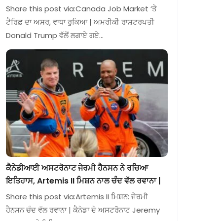
Share this post via:Canada Job Market ‘ਤੇ
ਟੈਰਿਫ਼ ਦਾ ਅਸਰ, ਵਾਧਾ ਰੁਕਿਆ | ਅਮਰੀਕੀ ਰਾਸ਼ਟਰਪਤੀ
Donald Trump ਵੱਲੋਂ ਲਗਾਏ ਗਏ…
ਕੈਨੇਡੀਆਈ ਅਸਟਰੋਨਾਟ ਜੇਰਮੀ ਹੈਨਸਨ ਨੇ ਰਚਿਆ
ਇਤਿਹਾਸ, Artemis II ਮਿਸ਼ਨ ਨਾਲ ਚੰਦ ਵੱਲ ਰਵਾਨਾ |
Share this post via:Artemis II ਮਿਸ਼ਨ: ਜੇਰਮੀ
ਹੈਨਸਨ ਚੰਦ ਵੱਲ ਰਵਾਨਾ | ਕੈਨੇਡਾ ਦੇ ਅਸਟਰੋਨਾਟ Jeremy