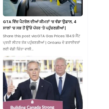
GTA ਵਿੱਚ ਪੈਟਰੋਲ ਦੀਆਂ ਕੀਮਤਾਂ ‘ਚ ਵੱਡਾ ਉਛਾਲ, 4
ਸਾਲਾਂ ‘ਚ ਸਭ ਤੋਂ ਉੱਚੇ ਪੱਧਰ ‘ਤੇ ਪਹੁੰਚਣਗੀਆਂ |
Share this post via:GTA Gas Prices 184.9 ਸੈਂਟ
ਪ੍ਰਤੀ ਲੀਟਰ ਤੱਕ ਪਹੁੰਚਣਗੀਆਂ | Ontario ਦੇ ਡਰਾਈਵਰਾਂ
ਲਈ ਵੱਡੀ ਚਿੰਤਾ ਵਾਲੀ…